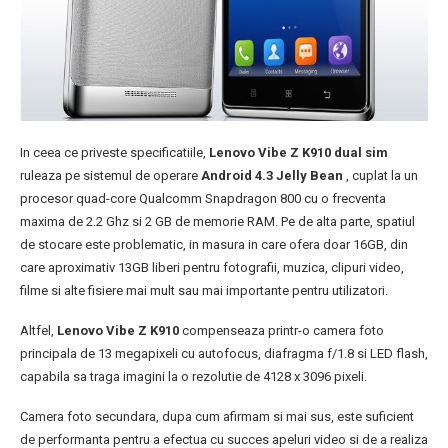
In ceea ce priveste specificatiile,
Lenovo Vibe Z K910 dual sim
ruleaza pe sistemul de operare
Android 4.3 Jelly Bean
, cuplat la un
procesor quad-core Qualcomm Snapdragon 800 cu o frecventa
maxima de 2.2 Ghz si 2 GB de memorie RAM. Pe de alta parte, spatiul
de stocare este problematic, in masura in care ofera doar 16GB, din
care aproximativ 13GB liberi pentru fotografii, muzica, clipuri video,
filme si alte fisiere mai mult sau mai importante pentru utilizatori.
Altfel,
Lenovo Vibe Z K910
compenseaza printr-o camera foto
principala de 13 megapixeli cu autofocus, diafragma f/1.8 si LED flash,
capabila sa traga imagini la o rezolutie de 4128 x 3096 pixeli.
Camera foto secundara, dupa cum afirmam si mai sus, este suficient
de performanta pentru a efectua cu succes apeluri video si de a realiza