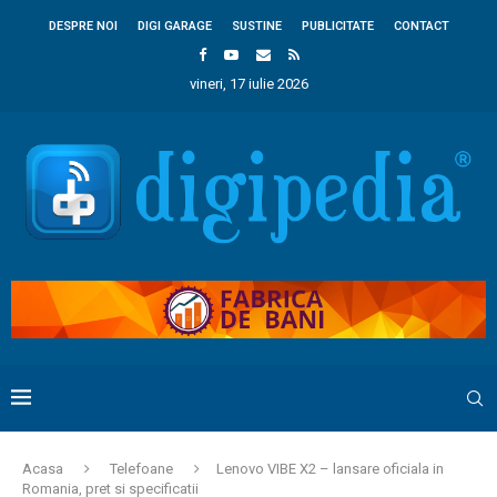
DESPRE NOI
DIGI GARAGE
SUSTINE
PUBLICITATE
CONTACT
vineri, 17 iulie 2026
Acasa
Telefoane
Lenovo VIBE X2 – lansare oficiala in
Romania, pret si specificatii