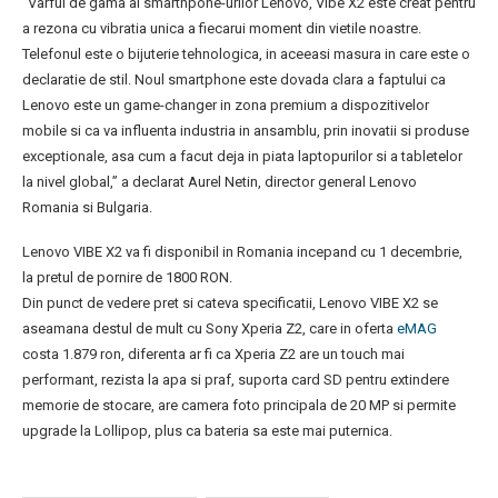
“Varful de gama al smarthpone-urilor Lenovo, Vibe X2 este creat pentru
a rezona cu vibratia unica a fiecarui moment din vietile noastre.
Telefonul este o bijuterie tehnologica, in aceeasi masura in care este o
declaratie de stil. Noul smartphone este dovada clara a faptului ca
Lenovo este un game-changer in zona premium a dispozitivelor
mobile si ca va influenta industria in ansamblu, prin inovatii si produse
exceptionale, asa cum a facut deja in piata laptopurilor si a tabletelor
la nivel global,” a declarat Aurel Netin, director general Lenovo
Romania si Bulgaria.
Lenovo VIBE X2 va fi disponibil in Romania incepand cu 1 decembrie,
la pretul de pornire de 1800 RON.
Din punct de vedere pret si cateva specificatii, Lenovo VIBE X2 se
aseamana destul de mult cu Sony Xperia Z2, care in oferta
eMAG
costa 1.879 ron, diferenta ar fi ca Xperia Z2 are un touch mai
performant, rezista la apa si praf, suporta card SD pentru extindere
memorie de stocare, are camera foto principala de 20 MP si permite
upgrade la Lollipop, plus ca bateria sa este mai puternica.