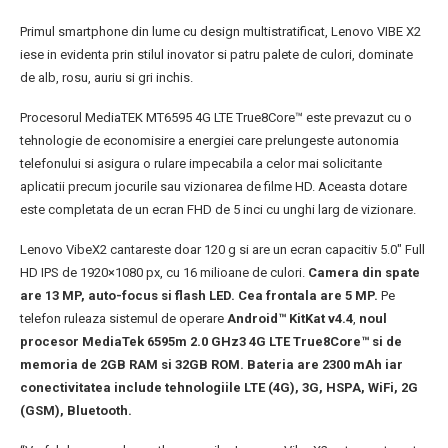
Primul smartphone din lume cu design multistratificat, Lenovo VIBE X2
iese in evidenta prin stilul inovator si patru palete de culori, dominate
de alb, rosu, auriu si gri inchis.
Procesorul MediaTEK MT6595 4G LTE True8Core™ este prevazut cu o
tehnologie de economisire a energiei care prelungeste autonomia
telefonului si asigura o rulare impecabila a celor mai solicitante
aplicatii precum jocurile sau vizionarea de filme HD. Aceasta dotare
este completata de un ecran FHD de 5 inci cu unghi larg de vizionare.
Lenovo VibeX2 cantareste doar 120 g si are un ecran capacitiv 5.0″ Full
HD IPS de 1920×1080 px, cu 16 milioane de culori.
Camera din spate
are 13 MP, auto-focus si flash LED. Cea frontala are 5 MP.
Pe
telefon ruleaza sistemul de operare
Android™ KitKat v4.4
,
noul
procesor MediaTek 6595m 2.0 GHz3 4G LTE True8Core™ si de
memoria de 2GB RAM si 32GB ROM. Bateria are 2300 mAh iar
conectivitatea include tehnologiile LTE (4G), 3G, HSPA, WiFi, 2G
(GSM), Bluetooth.