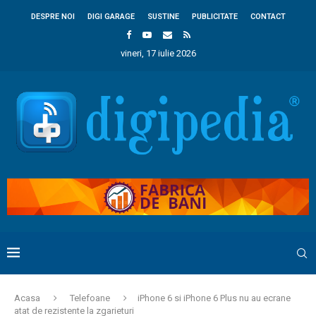
DESPRE NOI
DIGI GARAGE
SUSTINE
PUBLICITATE
CONTACT
vineri, 17 iulie 2026
Acasa
Telefoane
iPhone 6 si iPhone 6 Plus nu au ecrane
atat de rezistente la zgarieturi