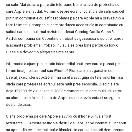
cu safir. Mai exact o parte din telefoane beneficiaza de protectia cu
care Apple s-a laudat. Vorbim despre ecranul cu sticla de safir sau cel
putin in combinatie cu safir. Problema pe care Apple nu a prevazut-o a
fost falimentul companiei care producea acea sticla in combinatie cu
safirul care era mult mai rezistenta decat Corning Gorilla Glass 3.
Astfel, compania din Cupertino a trebuit sa gaseasca o solutie rapida
la aceasta problema. Probabil nu au ales prea bine pentru ca Ion-X
Glass s-a dovedit o alegere neinteleapta.
Informatia a ajuns pe net prin intermediul unui user care a postat pe un
forum imaginea cu noul sau iPhone 6 Plus care era zgariat in colt.
Userul jake.underwood26 afirma ca el a avut grija de telefonul lui insa
sticla care protejeaza ecranul este mult prea sensibila. Discutia are
deja 127208 de vizualizari si 783 de comentarii in care multi utilizatori
au afirmat ca sticla utilizata de Apple nu este rezistenta si se zgarie
destul de usor.
O alta problema pe care Apple a avut-o cu iPhone 6 Plus a fost
rezistenta lui. Acesta se indoia destul de usor, iar pe internet au inceput
sa apara din ce in ce mai multe filmulete in care utilizatorii demonstrau