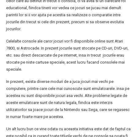
celor care au detinut in trecut o consola, ci va avea si un oarecare rol
educational, fiindca tinerii vor vedea ce jocuri se jucau mai demult
parintii lor si ii vor ajuta pe acestia sa realizeze o comparatie intre
jocurile din trecut si cele din prezent, precum si sa observe evolutia
jocurilor.
Celelalte console ale caror jocuri vor fi disponibile online sunt Atari
7800, si Astrocade. In prezent jocurile sunt stocate pe CD-uri, DVD-uri,
etc. sau direct descarcate de pe internet, insa in trecut jocurile erau
stocate pe niste cartuse speciale, acest lucru facand consolele mai
speciale.
In prezent, exista diverse moduri de a juca jocuri mai vechi pe
computere, printre care cele mai cunoscute sunt emulatoarele. insa pe
acestea nu sunt disponibile jocuri asa vechi. Alte probleme legate de
aceste emulatoare sunt de natura legala, fiindca este interzis
utilizatorilor sa joace jocuri de la Nintendo sau Sega, care se regasesc
in numar foarte mare pe acestea.
Un alt lucru bun ce vine odata cu aceasta initiativa este dat de faptul ca
este posibil ca in curand toate titlurile vechi de pe console sa poata fi