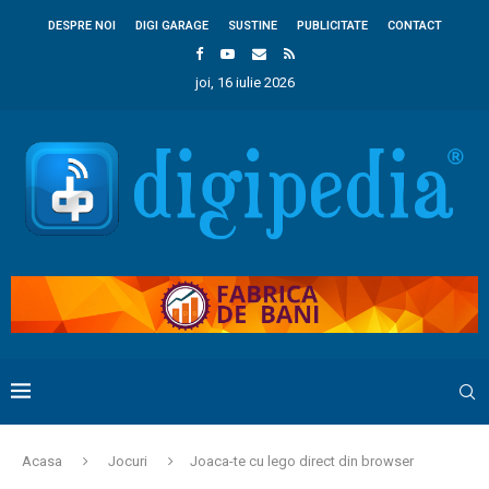
DESPRE NOI
DIGI GARAGE
SUSTINE
PUBLICITATE
CONTACT
joi, 16 iulie 2026
Acasa
Jocuri
Joaca-te cu lego direct din browser