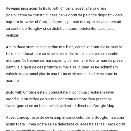
Revenim insa acum la Build with Chrome, acest site va ofera
posibilitatea sa construiti ceea ce va doriti de pe orice dispozitiv care
suporta browser-ul Google Chrome, putand mai apoi sa va conectati
cu contul de Google+ si sa distributi tuturor prietenilor ceea ce ati
realizat.
Acum daca stam sa ne gandim mai bine, caramizile virtuale nu sunt la
fel de satisfacatoare ca si cele reale, dar totusi acestea au anumite
avantaje. Nu trebuie sa mai sapam prin mormane foarte mari de piese
pentru a o gasi pe cea potrivita si mai ales, putem sa ne schimbam
culorile dupa bunul plac in asa fel incat viitoarea cladire sa arate in
mare fel.
Build with Chrome este o comunitate in continua crestere la nivel
mondial, poti vedea ce s-a mai construit dar totodata putem sa
investigam si ce au facut ceilalti utilizatori direct din Google Map.
Acest concept este de ceva timp in sanul celor de la Google, insa abia
acum toata lumea poate sa se delecteze cu aceasta sansa. Daca doriti
sa va reamintiti de vremurile bune in care prin toata casa erau piese