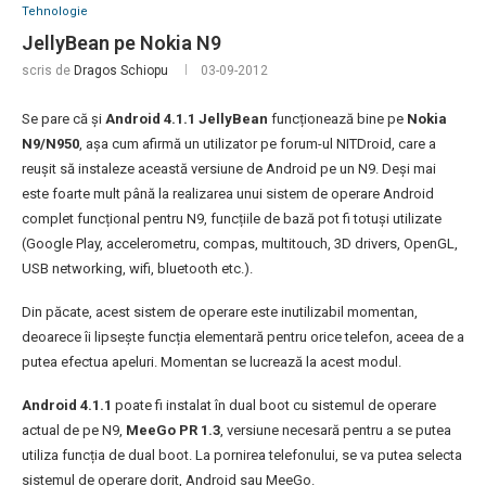
Tehnologie
JellyBean pe Nokia N9
scris de
Dragos Schiopu
03-09-2012
Se pare că și
Android 4.1.1 JellyBean
funcționează bine pe
Nokia
N9/N950
, așa cum afirmă un utilizator pe forum-ul NITDroid, care a
reușit să instaleze această versiune de Android pe un N9. Deși mai
este foarte mult până la realizarea unui sistem de operare Android
complet funcțional pentru N9, funcțiile de bază pot fi totuși utilizate
(Google Play, accelerometru, compas, multitouch, 3D drivers, OpenGL,
USB networking, wifi, bluetooth etc.).
Din păcate, acest sistem de operare este inutilizabil momentan,
deoarece îi lipsește funcția elementară pentru orice telefon, aceea de a
putea efectua apeluri. Momentan se lucrează la acest modul.
Android 4.1.1
poate fi instalat în dual boot cu sistemul de operare
actual de pe N9,
MeeGo PR 1.3
, versiune necesară pentru a se putea
utiliza funcția de dual boot. La pornirea telefonului, se va putea selecta
sistemul de operare dorit, Android sau MeeGo.