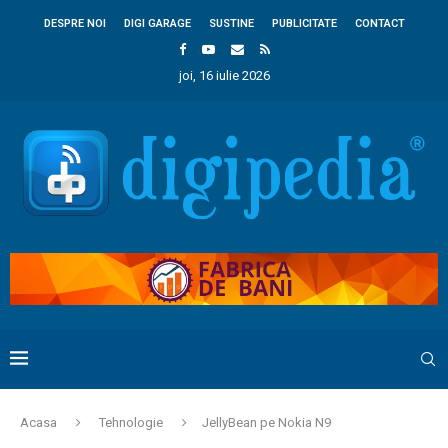
DESPRE NOI
DIGI GARAGE
SUSTINE
PUBLICITATE
CONTACT
joi, 16 iulie 2026
Acasa
Tehnologie
JellyBean pe Nokia N9