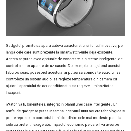
Gadgetul promite sa apara cateva caracteristici si functii inovative, pe
langa cele care sunt prezente la smartwatch-urile deja existente.
Acesta ar putea avea optiunile de conectare la sisteme inteligente de
control al unor aparate de uz casnic. De exemplu, cu ajutorul acestui
fabulos ceas, posesorul acestuia ar putea sa aprinda televizorul, sa
controleze un sistem audio, sa regleze temperatura din camera cu
ajutorul aparatului de aer conditionat si sa regleze luminozitatea
incaperii.
iWatch va fi, bineinteles, integrat in planul unei case inteligente . Un
astfel de gadget ar putea insemna inceputul unui noi ere tehnologice si
poate reprezenta confortul familiilor dintre cele mai modeste pana la
cele cu pretentii exagerate. Impactul economic pe care il va avea pe