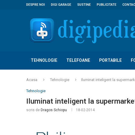
DESPRE NOI
DIGI GARAGE
SUSTINE
PUBLICITATE
CONTA
TEHNOLOGIE
TELEFOANE
PORTABILE
F
Acasa
Tehnologie
Iluminat inteligent la supermark
Tehnologie
Iluminat inteligent la supermarke
scris de
Dragos Schiopu
18-02-2014