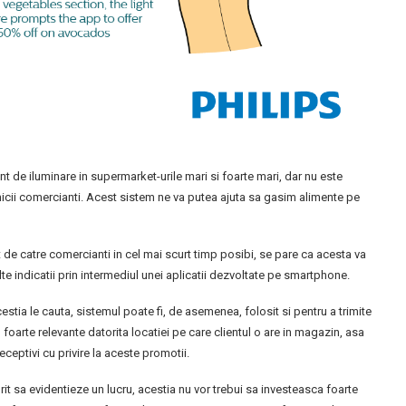
t de iluminare in supermarket-urile mari si foarte mari, dar nu este
micii comercianti. Acest sistem ne va putea ajuta sa gasim alimente pe
t de catre comercianti in cel mai scurt timp posibi, se pare ca acesta va
lte indicatii prin intermediul unei aplicatii dezvoltate pe smartphone.
estia le cauta, sistemul poate fi, de asemenea, folosit si pentru a trimite
 foarte relevante datorita locatiei pe care clientul o are in magazin, asa
eceptivi cu privire la aceste promotii.
orit sa evidentieze un lucru, acestia nu vor trebui sa investeasca foarte