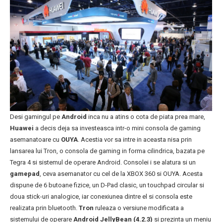
Desi gamingul pe
Android
inca nu a atins o cota de piata prea mare,
Huawei
a decis deja sa investeasca intr-o mini consola de gaming
asemanatoare cu
OUYA
. Acestia vor sa intre in aceasta nisa prin
lansarea lui Tron, o consola de gaming in forma cilindrica, bazata pe
Tegra 4 si sistemul de operare Android. Consolei i se alatura si un
gamepad
, ceva asemanator cu cel de la XBOX 360 si OUYA. Acesta
dispune de 6 butoane fizice, un D-Pad clasic, un touchpad circular si
doua stick-uri analogice, iar conexiunea dintre el si consola este
realizata prin bluetooth.
Tron
ruleaza o versiune modificata a
sistemului de operare
Android JellyBean (4.2.3)
si prezinta un meniu