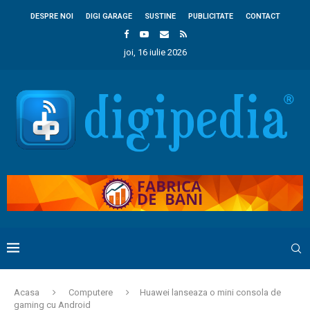
DESPRE NOI
DIGI GARAGE
SUSTINE
PUBLICITATE
CONTACT
joi, 16 iulie 2026
Acasa
Computere
Huawei lanseaza o mini consola de
gaming cu Android