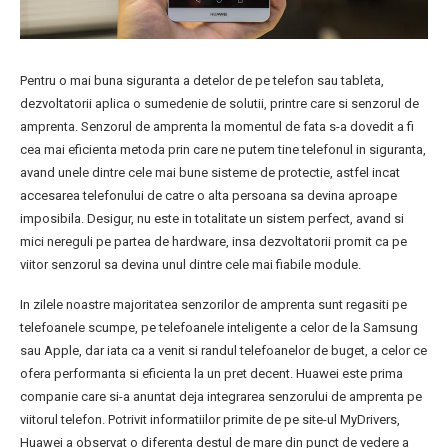
Pentru o mai buna siguranta a detelor de pe telefon sau tableta,
dezvoltatorii aplica o sumedenie de solutii, printre care si senzorul de
amprenta. Senzorul de amprenta la momentul de fata s-a dovedit a fi
cea mai eficienta metoda prin care ne putem tine telefonul in siguranta,
avand unele dintre cele mai bune sisteme de protectie, astfel incat
accesarea telefonului de catre o alta persoana sa devina aproape
imposibila. Desigur, nu este in totalitate un sistem perfect, avand si
mici nereguli pe partea de hardware, insa dezvoltatorii promit ca pe
viitor senzorul sa devina unul dintre cele mai fiabile module.
In zilele noastre majoritatea senzorilor de amprenta sunt regasiti pe
telefoanele scumpe, pe telefoanele inteligente a celor de la Samsung
sau Apple, dar iata ca a venit si randul telefoanelor de buget, a celor ce
ofera performanta si eficienta la un pret decent. Huawei este prima
companie care si-a anuntat deja integrarea senzorului de amprenta pe
viitorul telefon. Potrivit informatiilor primite de pe site-ul MyDrivers,
Huawei a observat o diferenta destul de mare din punct de vedere a