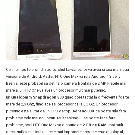
Cel mai nou telefon din portofoliul taiwanezilor va avea si cea mai noua
versiune de Android. Astfel, HTC One Max va rula Android 4.3 Jelly
Bean si este probabil sa detina o camera frontala de 2 MP. Fratele mai
mare a lui HTC One va avea un procesor mult mai puternic,
un
Qualcomm Snapdragon 800
quad core tactat la o frecventa foarte
mare de 2,3 Ghz, fiind acelasi procesor ca la LG G2. Un procesor
puternic este ajutat de un GPU de top,
Adreno 330
, ce poate rula fara
probleme cele mai noi jocuri. Multitasking-ul se poate face fara
probleme, noul HTC One Max va dispune de
2 GB de RAM
, mai mult
decat suficient. Unul din cele mai impornate aspecte este display-ul,