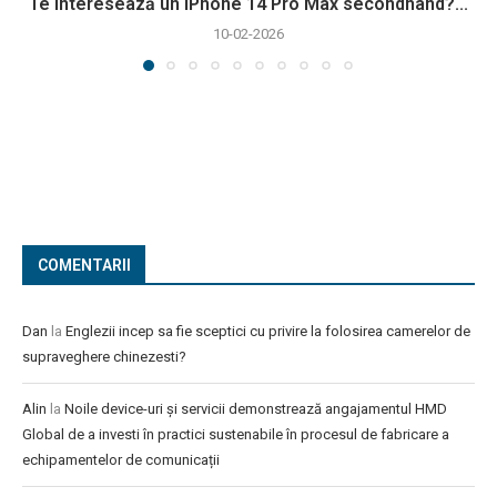
Te interesează un iPhone 14 Pro Max secondhand?...
10-02-2026
COMENTARII
Dan
la
Englezii incep sa fie sceptici cu privire la folosirea camerelor de
supraveghere chinezesti?
Alin
la
Noile device-uri și servicii demonstrează angajamentul HMD
Global de a investi în practici sustenabile în procesul de fabricare a
echipamentelor de comunicații