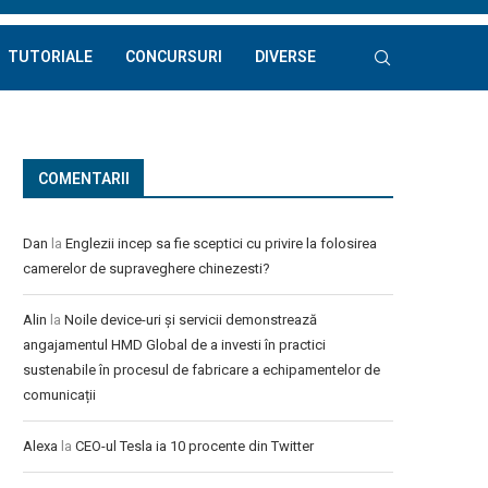
TUTORIALE
CONCURSURI
DIVERSE
COMENTARII
Dan
la
Englezii incep sa fie sceptici cu privire la folosirea
camerelor de supraveghere chinezesti?
Alin
la
Noile device-uri și servicii demonstrează
angajamentul HMD Global de a investi în practici
sustenabile în procesul de fabricare a echipamentelor de
comunicații
Alexa
la
CEO-ul Tesla ia 10 procente din Twitter