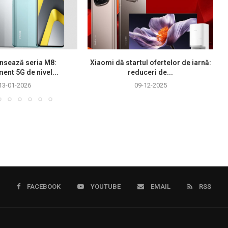
nsează seria M8:
Xiaomi dă startul ofertelor de iarnă:
ment 5G de nivel...
reduceri de...
13-01-2026
09-12-2025
FACEBOOK
YOUTUBE
EMAIL
RSS