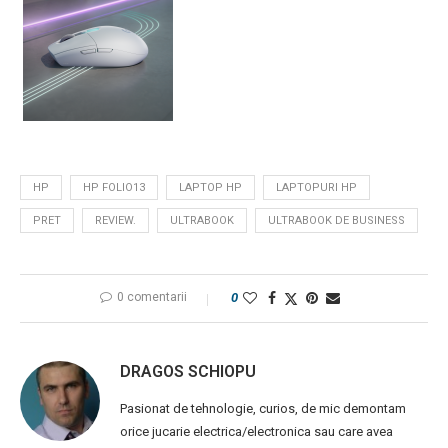
HP
HP FOLIO13
LAPTOP HP
LAPTOPURI HP
PRET
REVIEW.
ULTRABOOK
ULTRABOOK DE BUSINESS
0 comentarii
0
DRAGOS SCHIOPU
Pasionat de tehnologie, curios, de mic demontam
orice jucarie electrica/electronica sau care avea