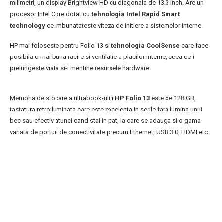
milimetri, un display Brightview HD cu diagonala de 13.3 inch. Are un
procesor Intel Core dotat cu
tehnologia Intel Rapid Smart
technology
ce imbunatateste viteza de initiere a sistemelor interne.
HP mai foloseste pentru Folio 13 si
tehnologia CoolSense
care face
posibila o mai buna racire si ventilatie a placilor interne, ceea ce-i
prelungeste viata si-i mentine resursele hardware.
Memoria de stocare a ultrabook-ului
HP Folio 13
este de 128 GB,
tastatura retroiluminata care este excelenta in serile fara lumina unui
bec sau efectiv atunci cand stai in pat, la care se adauga si o gama
variata de porturi de conectivitate precum Ethernet, USB 3.0, HDMI etc.