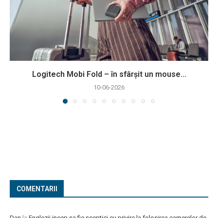
Logitech Mobi Fold – în sfârșit un mouse...
10-06-2026
COMENTARII
Dan
la
Englezii incep sa fie sceptici cu privire la folosirea camerelor de