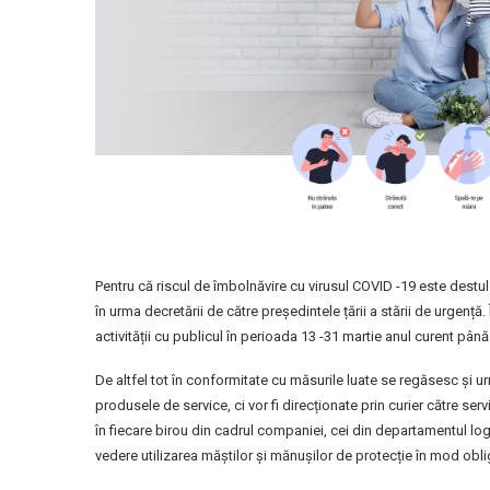
Pentru că riscul de îmbolnăvire cu virusul COVID -19 este destul
în urma decretării de către președintele țării a stării de urgen
activității cu publicul în perioada 13 -31 martie anul curent pân
De altfel tot în conformitate cu măsurile luate se regăsesc și ur
produsele de service, ci vor fi direcționate prin curier către ser
în fiecare birou din cadrul companiei, cei din departamentul log
vedere utilizarea măștilor și mănușilor de protecție în mod oblig