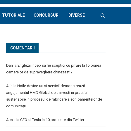
TUTORIALE
CONCURSURI
DIVERSE
COMENTARII
Dan
la
Englezii incep sa fie sceptici cu privire la folosirea
camerelor de supraveghere chinezesti?
Alin
la
Noile device-uri și servicii demonstrează
angajamentul HMD Global de a investi în practici
sustenabile în procesul de fabricare a echipamentelor de
comunicații
Alexa
la
CEO-ul Tesla ia 10 procente din Twitter