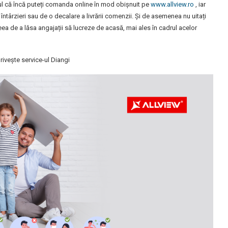
ptul că încă puteți comanda online în mod obișnuit pe
www.allview.ro
, iar
 întârzieri sau de o decalare a livrării comenzii. Și de asemenea nu uitați
a de a lăsa angajații să lucreze de acasă, mai ales în cadrul acelor
ivește service-ul Diangi