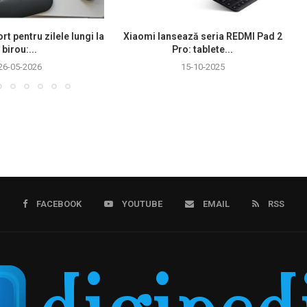
rt pentru zilele lungi la
Xiaomi lansează seria REDMI Pad 2
birou:...
Pro: tablete...
26-05-2026
15-10-2025
FACEBOOK
YOUTUBE
EMAIL
RSS