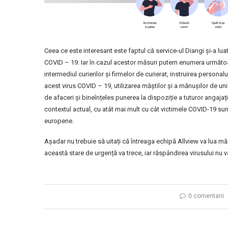
Ceea ce este interesant este faptul că service-ul Diangi și-a lua
COVID – 19. Iar în cazul acestor măsuri putem enumera următoare
intermediul curierilor și firmelor de curierat, instruirea personal
acest virus COVID – 19, utilizarea măștilor și a mănușilor de uni
de afaceri și bineînțeles punerea la dispoziție a tuturor angaj
contextul actual, cu atât mai mult cu cât victimele COVID-19 sunt
europene.
Așadar nu trebuie să uitați că întreaga echipă Allview va lua măs
această stare de urgență va trece, iar răspândirea virusului nu va
0 comentarii