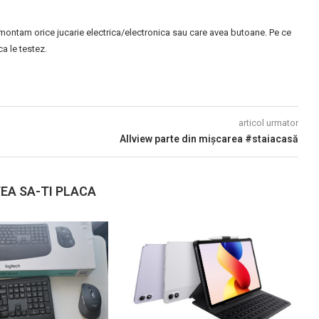
montam orice jucarie electrica/electronica sau care avea butoane. Pe ce
 le testez.
articol urmator
Allview parte din mișcarea #staiacasă
EA SA-TI PLACA