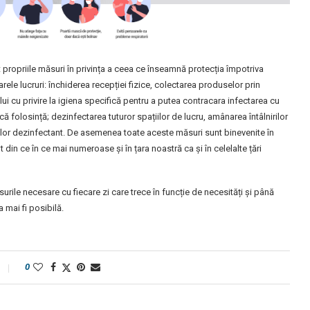
t propriile măsuri în privința a ceea ce înseamnă protecția împotriva
le lucruri: închiderea recepției fizice, colectarea produselor prin
ului cu privire la igiena specifică pentru a putea contracara infectarea cu
că folosință; dezinfectarea tuturor spațiilor de lucru, amânarea întâlnirilor
aților dezinfectant. De asemenea toate aceste măsuri sunt binevenite în
 din ce în ce mai numeroase și în țara noastră ca și în celelalte țări
urile necesare cu fiecare zi care trece în funcție de necesități și până
 mai fi posibilă.
0