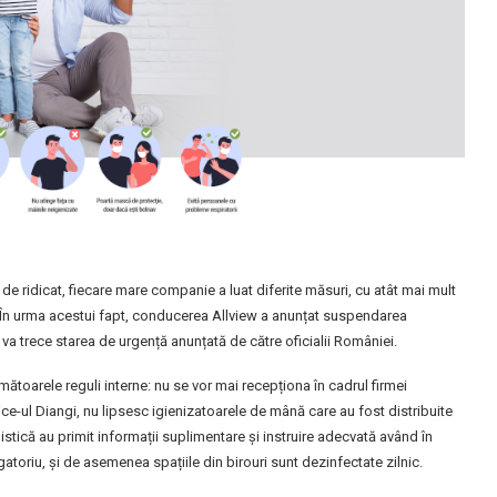
 de ridicat, fiecare mare companie a luat diferite măsuri, cu atât mai mult
ță. În urma acestui fapt, conducerea Allview a anunțat suspendarea
ă va trece starea de urgență anunțată de către oficialii României.
mătoarele reguli interne: nu se vor mai recepționa în cadrul firmei
vice-ul Diangi, nu lipsesc igienizatoarele de mână care au fost distribuite
istică au primit informații suplimentare și instruire adecvată având în
atoriu, și de asemenea spațiile din birouri sunt dezinfectate zilnic.