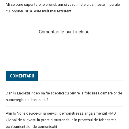
Mi se pare super tare telefonul, am si vazut niste crush teste in paralel
cu iphone6 si S6 este mult mai rezistent.
Comentariile sunt inchise.
COMENTARII
Dan
la
Englezii incep sa fie sceptici cu privire la folosirea camerelor de
supraveghere chinezesti?
Alin
la
Noile device-uri și servicii demonstrează angajamentul HMD
Global de a investi în practici sustenabile în procesul de fabricare a
echipamentelor de comunicații