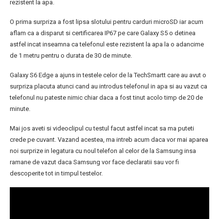
rezistent la apa.
O prima surpriza a fost lipsa slotului pentru carduri microSD iar acum
aflam ca a disparut si certificarea IP67 pe care Galaxy S5 o detinea
astfel incat inseamna ca telefonul este rezistent la apa la o adancime
de 1 metru pentru o durata de 30 de minute.
Galaxy S6 Edge a ajuns in testele celor de la TechSmartt care au avut o
surpriza placuta atunci cand au introdus telefonul in apa si au vazut ca
telefonul nu pateste nimic chiar daca a fost tinut acolo timp de 20 de
minute.
Mai jos aveti si videoclipul cu testul facut astfel incat sa ma puteti
crede pe cuvant. Vazand acestea, ma intreb acum daca vor mai aparea
noi surprize in legatura cu noul telefon al celor de la Samsung insa
ramane de vazut daca Samsung vor face declaratii sau vor fi
descoperite tot in timpul testelor.