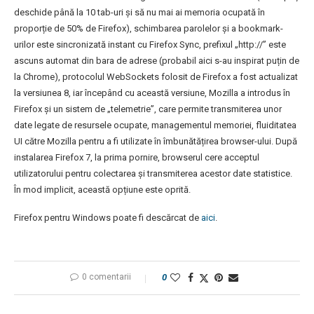
deschide până la 10 tab-uri și să nu mai ai memoria ocupată în
proporție de 50% de Firefox), schimbarea parolelor și a bookmark-
urilor este sincronizată instant cu Firefox Sync, prefixul „http://” este
ascuns automat din bara de adrese (probabil aici s-au inspirat puțin de
la Chrome), protocolul WebSockets folosit de Firefox a fost actualizat
la versiunea 8, iar începând cu această versiune, Mozilla a introdus în
Firefox și un sistem de „telemetrie”, care permite transmiterea unor
date legate de resursele ocupate, managementul memoriei, fluiditatea
UI către Mozilla pentru a fi utilizate în îmbunătățirea browser-ului. După
instalarea Firefox 7, la prima pornire, browserul cere acceptul
utilizatorului pentru colectarea și transmiterea acestor date statistice.
În mod implicit, această opțiune este oprită.
Firefox pentru Windows poate fi descărcat de
aici
.
0 comentarii
0