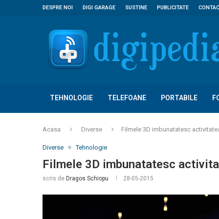
DESPRE NOI
DIGI GARAGE
SUSTINE
PUBLICITATE
CONTA
TEHNOLOGIE
TELEFOANE
PORTABILE
F
Acasa
Diverse
Filmele 3D imbunatatesc activitate
Diverse
Tehnologie
Filmele 3D imbunatatesc activita
scris de
Dragos Schiopu
28-05-2015