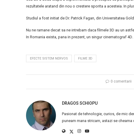
rezultatele aratand din nou o crestere sporita a acesteia. In pl
Studiul a fost initiat de Dr. Patrick Fagan, din Universitatea Gol
Nu ne ramane decat sa ne intrebam daca filmele 3D au un astfel
In Romania exista, pana in prezent, un singur cinematograf 4D. 
EFECTE SISTEM NERVOS
FILME 3D
0 comentarii
DRAGOS SCHIOPU
Pasionat de tehnologie, curios, de mic de
puneam mana stricam, astazi se cheama ca