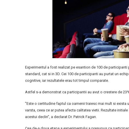
Experimentul a fost realizat pe esantion de 100 de participanti p
standard, cat si in 3D. Cei 100 de participanti au purtat un echi
cognitive, iar rezultatele erau tot timpul comparate.
Astfel s-a demonstrat ca participantii au avut o crestere de 23
”Este o certitudine faptul ca oamenii traiesc mai mult si exista 
varsta, ceea ce ar putea afecta calitatea vietii. Rezultate initiale
acestui declin”, a declarat Dr. Patrick Fagan.
Cea de-a doua etapa a experimentului a presupus ca participantii