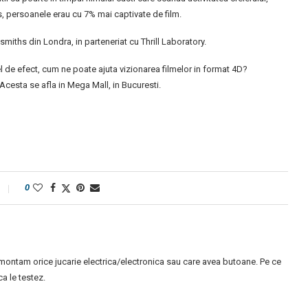
us, persoanele erau cu 7% mai captivate de film.
dsmiths din Londra, in parteneriat cu Thrill Laboratory.
 de efect, cum ne poate ajuta vizionarea filmelor in format 4D?
Acesta se afla in Mega Mall, in Bucuresti.
0
montam orice jucarie electrica/electronica sau care avea butoane. Pe ce
 le testez.