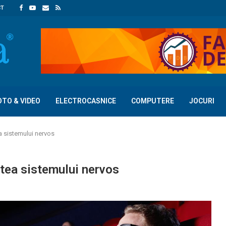
CT
OTO & VIDEO
ELECTROCASNICE
COMPUTERE
JOCURI
a sistemului nervos
tea sistemului nervos