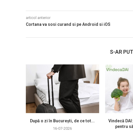
articol anterior
Cortana va sosi curand si pe Android si iOS
S-AR PUT
După o zi în București, de ce tot...
Vindecă DAI:
pentru să
16-07-2026