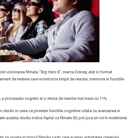
rin vizionarea filmului ”Big Hero 6”, marca Disney, atat in format
pament de testare care monitoriza timpii de reactie, memoria si functiile
% a procesului cognitiv si o viteza de reactie mai mare cu 11%.
un declin in ceea ce priveste functiile cognitive odata cu avansarea in
 ale acestui studiu indica faptul ca filmele 3D pot juca un rol în incetinirea
 sa poarte in timpul filmului casti care scanau activitatea creierului,