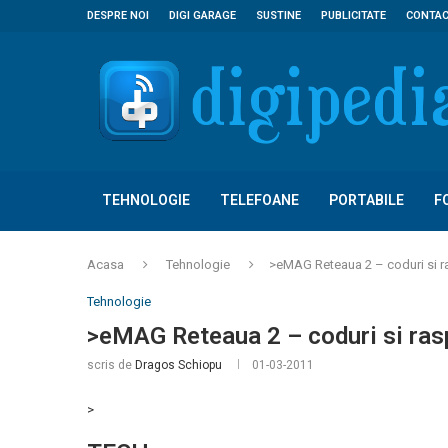
DESPRE NOI
DIGI GARAGE
SUSTINE
PUBLICITATE
CONTA
TEHNOLOGIE
TELEFOANE
PORTABILE
F
Acasa
Tehnologie
>eMAG Reteaua 2 – coduri si ra
Tehnologie
>eMAG Reteaua 2 – coduri si ras
scris de
Dragos Schiopu
01-03-2011
>