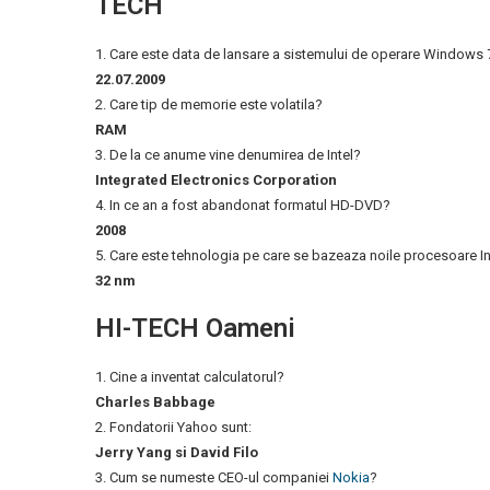
TECH
1. Care este data de lansare a sistemului de operare Windows 
22.07.2009
2. Care tip de memorie este volatila?
RAM
3. De la ce anume vine denumirea de Intel?
Integrated Electronics Corporation
4. In ce an a fost abandonat formatul HD-DVD?
2008
5. Care este tehnologia pe care se bazeaza noile procesoare I
32 nm
HI-TECH Oameni
1. Cine a inventat calculatorul?
Charles Babbage
2. Fondatorii Yahoo sunt:
Jerry Yang si David Filo
3. Cum se numeste CEO-ul companiei
Nokia
?