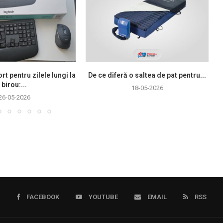
rt pentru zilele lungi la
De ce diferă o saltea de pat pentru...
birou:...
18-05-2026
26-05-2026
FACEBOOK
YOUTUBE
EMAIL
RSS