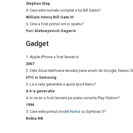
Stephen Elop
4. Care este numele complet a lui Bill Gates?
William Henry Bill Gate III
5. Cine a fost primul om in spatiu?
Yuri Alekseyevich Gagarin
Gadget
1. Apple iPhone a fost lansat in:
2007
2. Cele doua telefoane lansate pana acum de Google, Nexus One 
HTC si Samsung
3. La a cata generatie a ajuns Ipod Nano?
A 6-a generatie
4. In ce an a fost lansata pe piata consola Play Station?
1994
5. Care este primul model
Nokia
cu Symbian 3?
Nokia N8