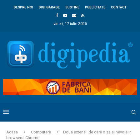
DESPRE NOI
DIGI GARAGE
SUSTINE
PUBLICITATE
CONTACT
vineri, 17 iulie 2026
Acasa
Computere
Doua extensii de care o sa ai nevoie in
browserul Chrome