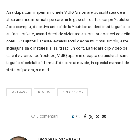
Asa dupa cum ii spun si numele VidlQ Vision are posibilitatea de a
afisa anumite informatii pe care nu le gasesti foarte usor pe Youtube.
Spre exemplu, de cativa ani cei de la Youtube au desfiintat tagurile, le-
au facut private, avand drept de vizionare asupra lor doar cei ce detin
contul. Cu ajutorul acestei extensii totul devine mult mai simplu, este
indeajuns sa o instalezi si sa iti faci un cont. La fiecare clip video pe
care il vizionezi pe Youtube, VidlQ apare in dreapta ecranului afisand
tagurile si celelalte informatii de care ai nevoie, in special numarul de
vizitatori pe ora, s.a.m.d
LASTPASS
REVIEW.
VIDLQ VIZION
0 comentarii
0
DRAGOS SCHIOPU