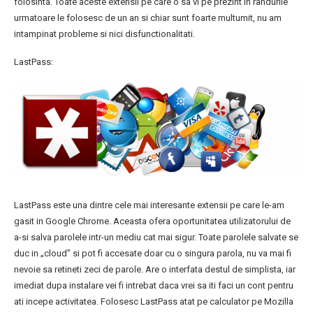
folosinta. Toate aceste extensii pe care o sa vi pe prezint in randurile
urmatoare le folosesc de un an si chiar sunt foarte multumit, nu am
intampinat probleme si nici disfunctionalitati.
LastPass:
LastPass este una dintre cele mai interesante extensii pe care le-am
gasit in Google Chrome. Aceasta ofera oportunitatea utilizatorului de
a-si salva parolele intr-un mediu cat mai sigur. Toate parolele salvate se
duc in „cloud” si pot fi accesate doar cu o singura parola, nu va mai fi
nevoie sa retineti zeci de parole. Are o interfata destul de simplista, iar
imediat dupa instalare vei fi intrebat daca vrei sa iti faci un cont pentru
ati incepe activitatea. Folosesc LastPass atat pe calculator pe Mozilla