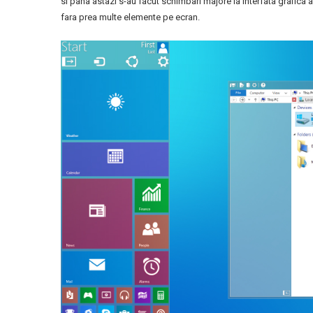
si pana astazi s-au facut schimbari majore la interfata grafica 
fara prea multe elemente pe ecran.