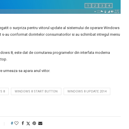
 pregatit o surpriza pentru viitorul update al sistemului de operare Windows
oft s-au conformat dorintelor consumatorilor si au schimbat intregul meniu
Windows 8, este dat de comutarea programelor din interfata moderna
ktop.
e urmeaza sa apara anul viitor.
S 8
WINDOWS 8 START BUTTON
WINDOWS 8 UPDATE 2014
0