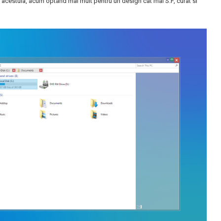
a acestuia, acum optand mai mult pentru un design cat mai S.F, curat si