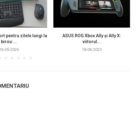
rt pentru zilele lungi la
ASUS ROG Xbox Ally și Ally X:
birou:...
viitorul...
26-05-2026
18-06-2025
OMENTARIU