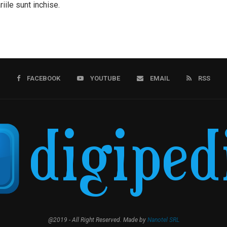
iile sunt inchise.
FACEBOOK
YOUTUBE
EMAIL
RSS
@2019 - All Right Reserved. Made by
Nanotel SRL