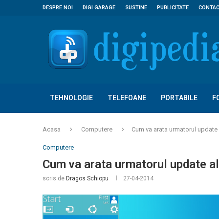
DESPRE NOI
DIGI GARAGE
SUSTINE
PUBLICITATE
CONTA
TEHNOLOGIE
TELEFOANE
PORTABILE
F
Acasa
Computere
Cum va arata urmatorul update
Computere
Cum va arata urmatorul update a
scris de
Dragos Schiopu
27-04-2014