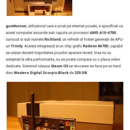
gust4vsson
, utilizatorul care a urcat pe internet pozele, a specificat ca
acest computer ascunde sub capota un procesor
AMD A10-6700
,
cunocut si sub numele
Richland
, un refresh al fostei generații de APU-
uri
Trinity
. Acesta integrează si un chip grafic
Radeon 8670D
, capabil
sa ruleze decent majoritatea jocurilor aparute recent. Insa nu va
asteptati la ultra performanta, nu se poate compara cu o placa video
dedicata. Sistemul ruleaza
Steam OS
iar stocarea se face pe un hard
disc
Western Digital Scorpio Black
de
320 GB
.