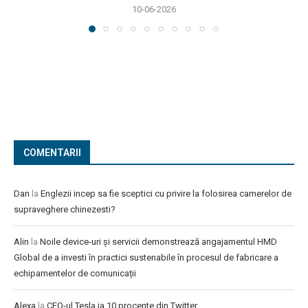
10-06-2026
COMENTARII
Dan
la
Englezii incep sa fie sceptici cu privire la folosirea camerelor de
supraveghere chinezesti?
Alin
la
Noile device-uri și servicii demonstrează angajamentul HMD
Global de a investi în practici sustenabile în procesul de fabricare a
echipamentelor de comunicații
Alexa
la
CEO-ul Tesla ia 10 procente din Twitter