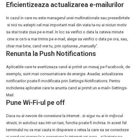
Eficientizeaza actualizarea e-mailurilor
In cazul in care nu este managerul unei multinationale sau presedintele
si nici nu astepti cel mai important mail din viata ta-nu ai niciun motiv
sa stai toate ziua pe e-mail. In loc sa verifici o data la cateva minute
cine si ce ti-a mai trimis pe e-mail, alege sa verifici o data pe ora, sau,
chiar mai bine, cand vrei tu, prin optiunea „manually”.
Renunta la Push Notifications
Aplicatiile care te avertizeaza cand ai primit un mesaj pe Facebook, de
exemplu, sunt mari consumatoare de energie. Asadar, actualizarea
notificarilor poate fi modificata prin Settings-Notifications. Pentru
inchiderea aplicatiei care te anunta cand ai primit un e-mail> Settings-
Mail.
Pune Wi-Fi-ul pe off
Daca nu ai nevoie de conexiune la internet…si sigur nu ai in mijlocul
strazii, in autobuz sau intr-un taxi, functia poate fi inchisa. In acest fel
terminalul nu va mai cauta in disperare o retea la care sa se conecteze
si cand vei ajunge la o conexiune la internet vei avea …si baterie pe