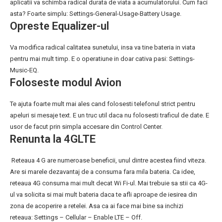
aplicatii va schimba radical durata de viata a acumulatorului. Cum faci
asta? Foarte simplu: Settings-General-Usage-Battery Usage.
Opreste Equalizer-ul
Va modifica radical calitatea sunetului, insa va tine bateria in viata
pentru mai mult timp. E o operatiune in doar cativa pasi: Settings-
Music-EQ.
Foloseste modul Avion
Te ajuta foarte mult mai ales cand folosesti telefonul strict pentru
apeluri si mesaje text. E un truc util daca nu folosesti traficul de date. E
usor de facut prin simpla accesare din Control Center.
Renunta la 4GLTE
Reteaua 4 G are numeroase beneficii, unul dintre acestea fiind viteza.
Are si marele dezavantaj de a consuma fara mila bateria. Ca idee,
reteaua 4G consuma mai mult decat Wi Fi-ul. Mai trebuie sa stii ca 4G-
ul va solicita si mai mult bateria daca te afli aproape de iesirea din
zona de acoperire a retelei. Asa ca ai face mai bine sa inchizi
reteaua: Settings – Cellular – Enable LTE – Off.