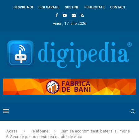
DESPRE NOI
DIGI GARAGE
SUSTINE
PUBLICITATE
CONTACT
vineri, 17 iulie 2026
Acasa
Telefoane
Cum sa economisesti bateria la iPhone
6. Secrete pentru cresterea duratei de viata