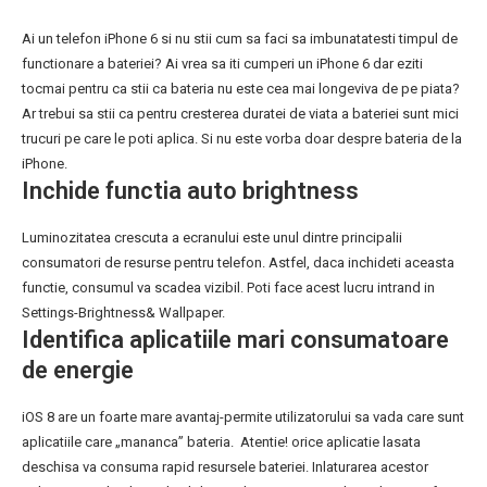
Ai un telefon iPhone 6 si nu stii cum sa faci sa imbunatatesti timpul de
functionare a bateriei? Ai vrea sa iti cumperi un iPhone 6 dar eziti
tocmai pentru ca stii ca bateria nu este cea mai longeviva de pe piata?
Ar trebui sa stii ca pentru cresterea duratei de viata a bateriei sunt mici
trucuri pe care le poti aplica. Si nu este vorba doar despre bateria de la
iPhone.
Inchide functia auto brightness
Luminozitatea crescuta a ecranului este unul dintre principalii
consumatori de resurse pentru telefon. Astfel, daca inchideti aceasta
functie, consumul va scadea vizibil. Poti face acest lucru intrand in
Settings-Brightness& Wallpaper.
Identifica aplicatiile mari consumatoare
de energie
iOS 8 are un foarte mare avantaj-permite utilizatorului sa vada care sunt
aplicatiile care „mananca” bateria. Atentie! orice aplicatie lasata
deschisa va consuma rapid resursele bateriei. Inlaturarea acestor