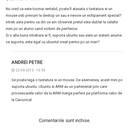
Nu cred ca este tocmai rentabil, poate fi atasata o tastatura si un
mouse usb precum la destop uri sau e nevoie un echipament special?
Intreb asta pentru ca din ce am observat pretul este dublat la celalte
mini pc uri atunci cand vorbim de periferice.
Si o alta buna intrebare ar fi, suporta ubuntu sau este un sistem anume
ce suporta, este egal cu ubuntul creat pentru pc uri mari?
ANDREI PETRE
22-09-2013 - 10:35
Se poate lega o tastatura si un mouse. De asemenea, acest mini pc
suporta ubuntu. Ubuntu si ARM au un parteneriat prin care
procesoarele celor de la ARM merge perfect pe platforma celor de
la Canonical
Comentariile sunt inchise.