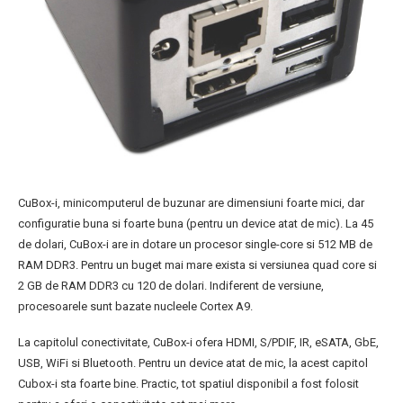
CuBox-i, minicomputerul de buzunar are dimensiuni foarte mici, dar
configuratie buna si foarte buna (pentru un device atat de mic). La 45
de dolari, CuBox-i are in dotare un procesor single-core si 512 MB de
RAM DDR3. Pentru un buget mai mare exista si versiunea quad core si
2 GB de RAM DDR3 cu 120 de dolari. Indiferent de versiune,
procesoarele sunt bazate nucleele Cortex A9.
La capitolul conectivitate, CuBox-i ofera HDMI, S/PDIF, IR, eSATA, GbE,
USB, WiFi si Bluetooth. Pentru un device atat de mic, la acest capitol
Cubox-i sta foarte bine. Practic, tot spatiul disponibil a fost folosit