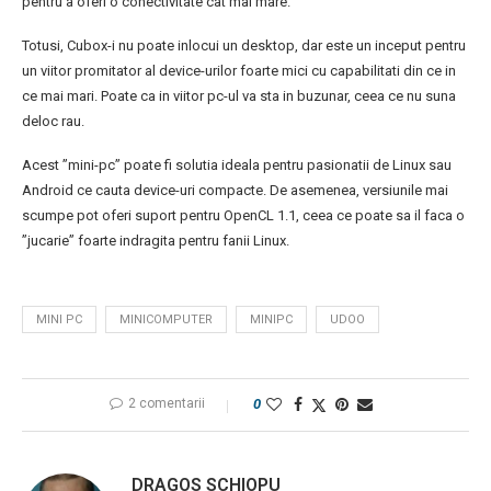
pentru a oferi o conectivitate cat mai mare.
Totusi, Cubox-i nu poate inlocui un desktop, dar este un inceput pentru
un viitor promitator al device-urilor foarte mici cu capabilitati din ce in
ce mai mari. Poate ca in viitor pc-ul va sta in buzunar, ceea ce nu suna
deloc rau.
Acest ”mini-pc” poate fi solutia ideala pentru pasionatii de Linux sau
Android ce cauta device-uri compacte. De asemenea, versiunile mai
scumpe pot oferi suport pentru OpenCL 1.1, ceea ce poate sa il faca o
”jucarie” foarte indragita pentru fanii Linux.
MINI PC
MINICOMPUTER
MINIPC
UDOO
2 comentarii
0
DRAGOS SCHIOPU