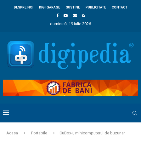
DESPRE NOI
DIGI GARAGE
SUSTINE
PUBLICITATE
CONTACT
duminică, 19 iulie 2026
Acasa
Portabile
CuBox-i, minicomputerul de buzunar