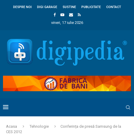
DESPRE NOI
DIGI GARAGE
SUSTINE
PUBLICITATE
CONTACT
vineri, 17 iulie 2026
Acasa
Tehnologie
Conferința de presă Samsung de la
CES 2012