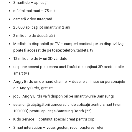
Smarthub – aplicații
mărimi mai mari – 75 inch
cameră video integrată
25.000 aplicații pt smart tv în 2 ani
2 milioane de descărcări
MediaHub disponibil pe TV – cumperi conținut pe un dispozitiv și
poate fi accesat de pe toate: telefon, tabletă, tv
12 milioane de tv-uri 3D vândute
se pune accent pe crearea unei librării de conținut 3D pentru noile
smart tv’s
Angry Birds on demand channel – desene animate cu personajele
din Angry Birds, gratuit!
jocul Angry Birds va fi disponibil pe smart tv-urile Samsung!
se anunță câștigătorii concursului de aplicații pentru smart tv-uri:
100.000$ pentru aplicația Samsung Booth (??)
Kids Service – conţinut special creat pentru copii
Smart interaction – voce, gesturi, recunoaşterea feţei