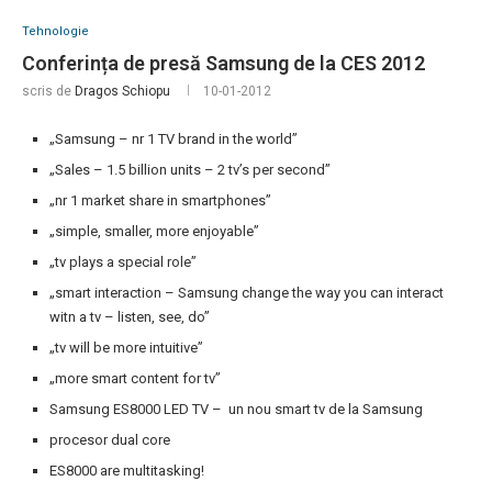
Tehnologie
Conferința de presă Samsung de la CES 2012
scris de
Dragos Schiopu
10-01-2012
„Samsung – nr 1 TV brand in the world”
„Sales – 1.5 billion units – 2 tv’s per second”
„nr 1 market share in smartphones”
„simple, smaller, more enjoyable”
„tv plays a special role”
„smart interaction – Samsung change the way you can interact
witn a tv – listen, see, do”
„tv will be more intuitive”
„more smart content for tv”
Samsung ES8000 LED TV – un nou smart tv de la Samsung
procesor dual core
ES8000 are multitasking!