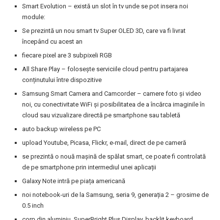
Smart Evolution – există un slot în tv unde se pot insera noi
module:
Se prezintă un nou smart tv Super OLED 3D, care va fi livrat
începând cu acest an
fiecare pixel are 3 subpixeli RGB
All Share Play – folosește serviciile cloud pentru partajarea
conținutului între dispozitive
Samsung Smart Camera and Camcorder – camere foto și video
noi, cu conectivitate WiFi și posibilitatea de a încărca imaginile în
cloud sau vizualizare directă pe smartphone sau tabletă
auto backup wireless pe PC
upload Youtube, Picasa, Flickr, e-mail, direct de pe cameră
se prezintă o nouă mașină de spălat smart, ce poate fi controlată
de pe smartphone prin intermediul unei aplicații
Galaxy Note intră pe piața americană
noi notebook-uri de la Samsung, seria 9, generația 2 – grosime de
0.5 inch
corp din aluminiu, SuperBright Plus Display, backlit keyboard,