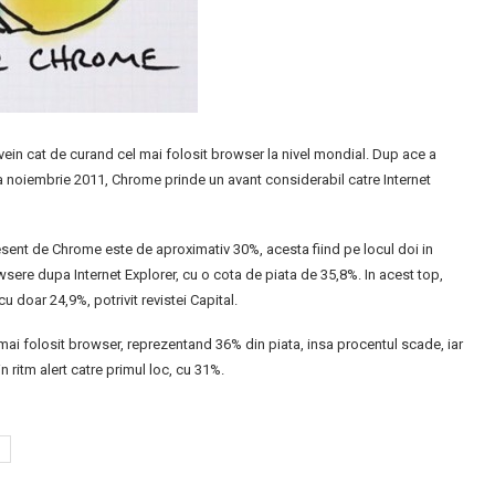
in cat de curand cel mai folosit browser la nivel mondial. Dup ace a
na noiembrie 2011, Chrome prinde un avant considerabil catre Internet
esent de Chrome este de aproximativ 30%, acesta fiind pe locul doi in
wsere dupa Internet Explorer, cu o cota de piata de 35,8%. In acest top,
cu doar 24,9%, potrivit revistei Capital.
mai folosit browser, reprezentand 36% din piata, insa procentul scade, iar
ritm alert catre primul loc, cu 31%.