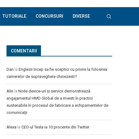
TUTORIALE
CONCURSURI
DIVERSE
COMENTARII
Dan
la
Englezii incep sa fie sceptici cu privire la folosirea
camerelor de supraveghere chinezesti?
Alin
la
Noile device-uri și servicii demonstrează
angajamentul HMD Global de a investi în practici
sustenabile în procesul de fabricare a echipamentelor de
comunicații
Alexa
la
CEO-ul Tesla ia 10 procente din Twitter