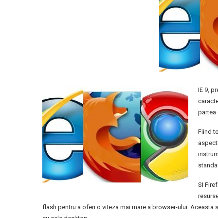
IE 9, p
caracte
partea 
Fiind t
aspecte
instrum
standa
SI Fire
resurse
flash pentru a oferi o viteza mai mare a browser-ului. Aceasta