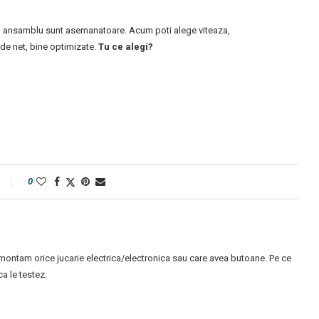
 in ansamblu sunt asemanatoare. Acum poti alege viteaza,
e de net, bine optimizate.
Tu ce alegi?
0
montam orice jucarie electrica/electronica sau care avea butoane. Pe ce
 le testez.