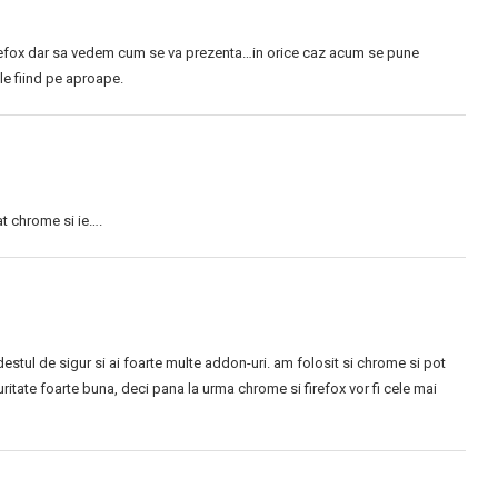
irefox dar sa vedem cum se va prezenta…in orice caz acum se pune
le fiind pe aproape.
at chrome si ie….
destul de sigur si ai foarte multe addon-uri. am folosit si chrome si pot
ritate foarte buna, deci pana la urma chrome si firefox vor fi cele mai