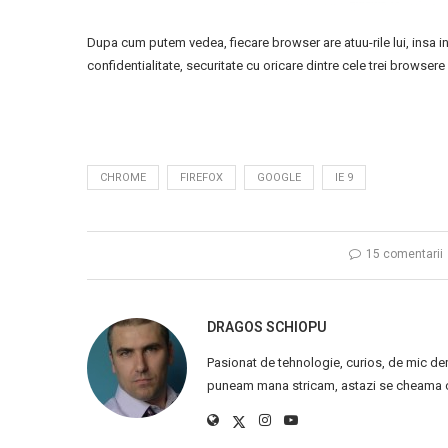
Dupa cum putem vedea, fiecare browser are atuu-rile lui, insa
confidentialitate, securitate cu oricare dintre cele trei browser
CHROME
FIREFOX
GOOGLE
IE 9
15 comentarii
DRAGOS SCHIOPU
Pasionat de tehnologie, curios, de mic de
puneam mana stricam, astazi se cheama ca