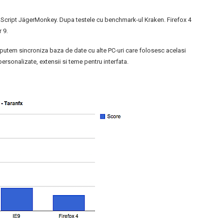
va Script JägerMonkey. Dupa testele cu benchmark-ul Kraken. Firefox 4
 9.
a putem sincroniza baza de date cu alte PC-uri care folosesc acelasi
ersonalizate, extensii si teme pentru interfata.