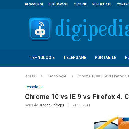
DESPRE NOI
DIGI GARAGE
SUSTINE
PUBLICITATE
CONTA
TEHNOLOGIE
TELEFOANE
PORTABILE
F
Acasa
Tehnologie
Chrome 10 vs IE 9 vs Firefox 4. 
Tehnologie
Chrome 10 vs IE 9 vs Firefox 4. C
scris de
Dragos Schiopu
21-03-2011