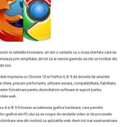
recum si celelalte browsere, vin intr-o varianta cu o noua interfata care se
rizeaza prin simplitate, de tot ce ai nevoie gasindu-se intr-un toolbar din
de sus.
estat impreuna cu Chrome 10 si Firefox 4, IE 9 da dovada de anumite
 cheie, precum perfomanta, utilizare usoara, compatibilitate, fiabilitate,
ente folositoare pentru dezvoltatorii software si suport pentru
rdele web.
fox 4 si IE 9 folosesc accelerarea grafica hardware, care permite
lor grafice ale PC-ului sa se ocupe de randarile video si de procesele
 schimbare vine din motivul ca aplicatiile web devin tot mai asemanatoare