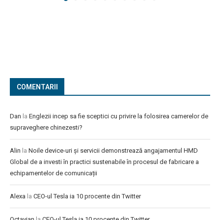
COMENTARII
Dan
la
Englezii incep sa fie sceptici cu privire la folosirea camerelor de
supraveghere chinezesti?
Alin
la
Noile device-uri și servicii demonstrează angajamentul HMD
Global de a investi în practici sustenabile în procesul de fabricare a
echipamentelor de comunicații
Alexa
la
CEO-ul Tesla ia 10 procente din Twitter
Octavian
la
CEO-ul Tesla ia 10 procente din Twitter