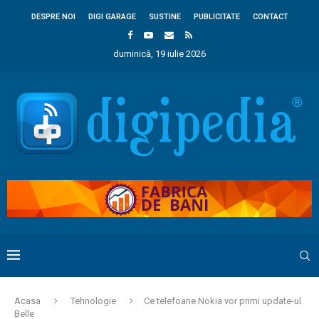
DESPRE NOI
DIGI GARAGE
SUSTINE
PUBLICITATE
CONTACT
duminică, 19 iulie 2026
Acasa
Tehnologie
Ce telefoane Nokia vor primi update-ul
Belle