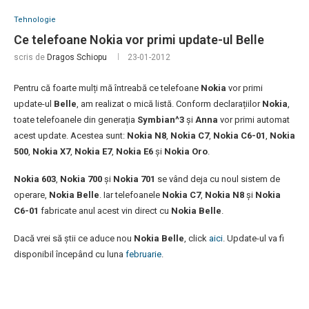
Tehnologie
Ce telefoane Nokia vor primi update-ul Belle
scris de
Dragos Schiopu
23-01-2012
Pentru că foarte mulți mă întreabă ce telefoane
Nokia
vor primi
update-ul
Belle
, am realizat o mică listă. Conform declarațiilor
Nokia
,
toate telefoanele din generația
Symbian^3
și
Anna
vor primi automat
acest update. Acestea sunt:
Nokia N8
,
Nokia C7
,
Nokia C6-01
,
Nokia
500
,
Nokia X7
,
Nokia E7
,
Nokia E6
și
Nokia Oro
.
Nokia 603
,
Nokia 700
și
Nokia 701
se vând deja cu noul sistem de
operare,
Nokia Belle
. Iar telefoanele
Nokia C7
,
Nokia N8
și
Nokia
C6-01
fabricate anul acest vin direct cu
Nokia Belle
.
Dacă vrei să știi ce aduce nou
Nokia Belle
, click
aici
. Update-ul va fi
disponibil începând cu luna
februarie
.