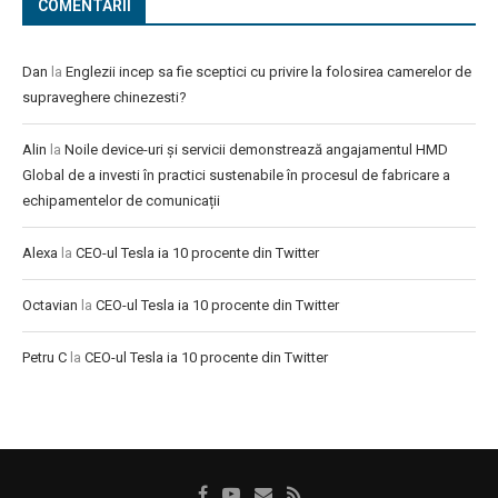
COMENTARII
Dan
la
Englezii incep sa fie sceptici cu privire la folosirea camerelor de
supraveghere chinezesti?
Alin
la
Noile device-uri și servicii demonstrează angajamentul HMD
Global de a investi în practici sustenabile în procesul de fabricare a
echipamentelor de comunicații
Alexa
la
CEO-ul Tesla ia 10 procente din Twitter
Octavian
la
CEO-ul Tesla ia 10 procente din Twitter
Petru C
la
CEO-ul Tesla ia 10 procente din Twitter