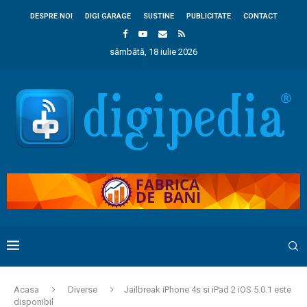
DESPRE NOI
DIGI GARAGE
SUSTINE
PUBLICITATE
CONTACT
sâmbătă, 18 iulie 2026
Acasa
Diverse
Jailbreak iPhone 4s si iPad 2 iOS 5.0.1 este
disponibil