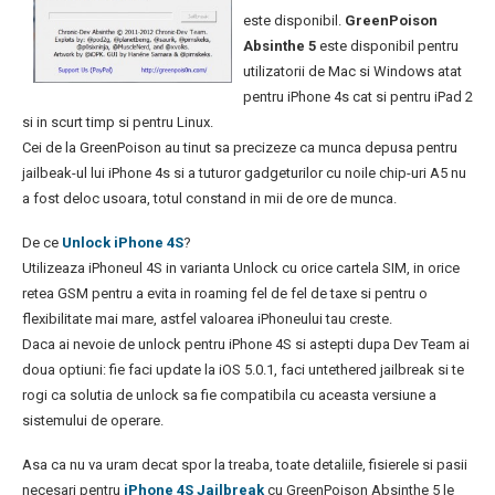
este disponibil.
GreenPoison
Absinthe 5
este disponibil pentru
utilizatorii de Mac si Windows atat
pentru iPhone 4s cat si pentru iPad 2
si in scurt timp si pentru Linux.
Cei de la GreenPoison au tinut sa precizeze ca munca depusa pentru
jailbeak-ul lui iPhone 4s si a tuturor gadgeturilor cu noile chip-uri A5 nu
a fost deloc usoara, totul constand in mii de ore de munca.
De ce
Unlock iPhone 4S
?
Utilizeaza iPhoneul 4S in varianta Unlock cu orice cartela SIM, in orice
retea GSM pentru a evita in roaming fel de fel de taxe si pentru o
flexibilitate mai mare, astfel valoarea iPhoneului tau creste.
Daca ai nevoie de unlock pentru iPhone 4S si astepti dupa Dev Team ai
doua optiuni: fie faci update la iOS 5.0.1, faci untethered jailbreak si te
rogi ca solutia de unlock sa fie compatibila cu aceasta versiune a
sistemului de operare.
Asa ca nu va uram decat spor la treaba, toate detaliile, fisierele si pasii
necesari pentru
iPhone 4S Jailbreak
cu GreenPoison Absinthe 5 le