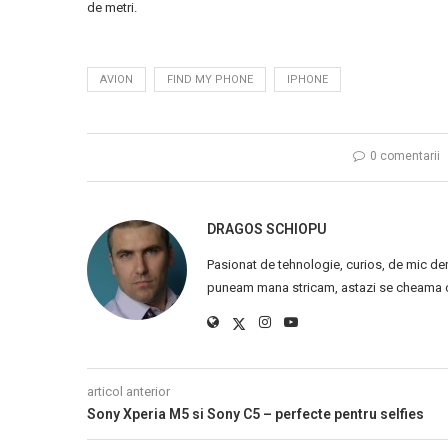
de metri.
AVION
FIND MY PHONE
IPHONE
0 comentarii
DRAGOS SCHIOPU
Pasionat de tehnologie, curios, de mic de
puneam mana stricam, astazi se cheama ca
articol anterior
Sony Xperia M5 si Sony C5 – perfecte pentru selfies