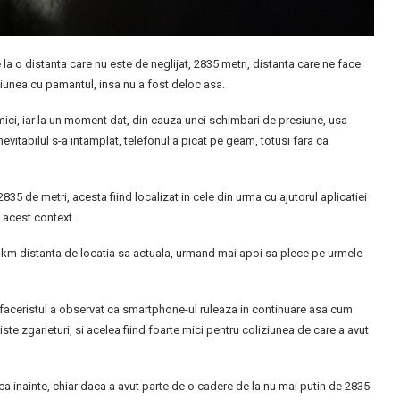
 la o distanta care nu este de neglijat, 2835 metri, distanta care ne face
iunea cu pamantul, insa nu a fost deloc asa.
mici, iar la un moment dat, din cauza unei schimbari de presiune, usa
nevitabilul s-a intamplat, telefonul a picat pe geam, totusi fara ca
2835 de metri, acesta fiind localizat in cele din urma cu ajutorul aplicatiei
n acest context.
50 km distanta de locatia sa actuala, urmand mai apoi sa plece pe urmele
faceristul a observat ca smartphone-ul ruleaza in continuare asa cum
iste zgarieturi, si acelea fiind foarte mici pentru coliziunea de care a avut
l ca inainte, chiar daca a avut parte de o cadere de la nu mai putin de 2835