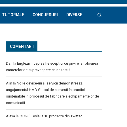
TUTORIALE
CONCURSURI
DIVERSE
COMENTARII
Dan
la
Englezii incep sa fie sceptici cu privire la folosirea
camerelor de supraveghere chinezesti?
Alin
la
Noile device-uri și servicii demonstrează
angajamentul HMD Global de a investi în practici
sustenabile în procesul de fabricare a echipamentelor de
comunicații
Alexa
la
CEO-ul Tesla ia 10 procente din Twitter