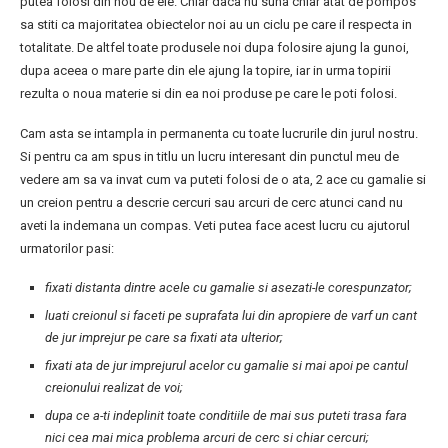
putea folosi din nou de ele. Chiar daca nu suna chiar atat de pompos
sa stiti ca majoritatea obiectelor noi au un ciclu pe care il respecta in
totalitate. De altfel toate produsele noi dupa folosire ajung la gunoi,
dupa aceea o mare parte din ele ajung la topire, iar in urma topirii
rezulta o noua materie si din ea noi produse pe care le poti folosi.
Cam asta se intampla in permanenta cu toate lucrurile din jurul nostru.
Si pentru ca am spus in titlu un lucru interesant din punctul meu de
vedere am sa va invat cum va puteti folosi de o ata, 2 ace cu gamalie si
un creion pentru a descrie cercuri sau arcuri de cerc atunci cand nu
aveti la indemana un compas. Veti putea face acest lucru cu ajutorul
urmatorilor pasi:
fixati distanta dintre acele cu gamalie si asezati-le corespunzator;
luati creionul si faceti pe suprafata lui din apropiere de varf un cant
de jur imprejur pe care sa fixati ata ulterior;
fixati ata de jur imprejurul acelor cu gamalie si mai apoi pe cantul
creionului realizat de voi;
dupa ce a-ti indeplinit toate conditiile de mai sus puteti trasa fara
nici cea mai mica problema arcuri de cerc si chiar cercuri;