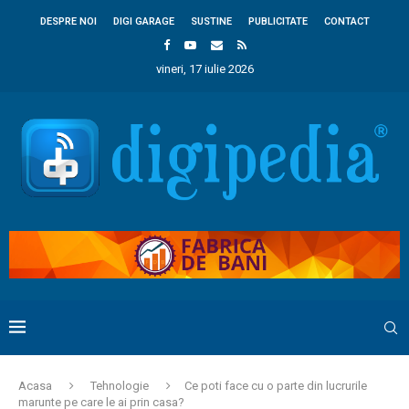
DESPRE NOI
DIGI GARAGE
SUSTINE
PUBLICITATE
CONTACT
vineri, 17 iulie 2026
Acasa
Tehnologie
Ce poti face cu o parte din lucrurile
marunte pe care le ai prin casa?