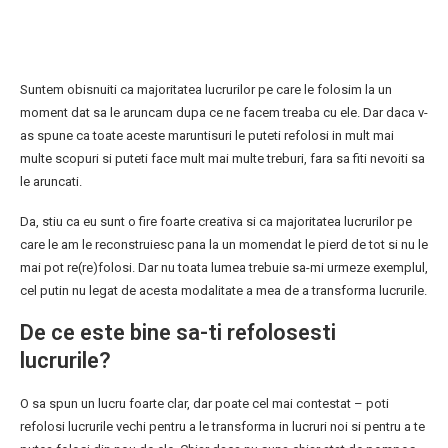
Suntem obisnuiti ca majoritatea lucrurilor pe care le folosim la un
moment dat sa le aruncam dupa ce ne facem treaba cu ele. Dar daca v-
as spune ca toate aceste maruntisuri le puteti refolosi in mult mai
multe scopuri si puteti face mult mai multe treburi, fara sa fiti nevoiti sa
le aruncati.
Da, stiu ca eu sunt o fire foarte creativa si ca majoritatea lucrurilor pe
care le am le reconstruiesc pana la un momendat le pierd de tot si nu le
mai pot re(re)folosi. Dar nu toata lumea trebuie sa-mi urmeze exemplul,
cel putin nu legat de acesta modalitate a mea de a transforma lucrurile.
De ce este bine sa-ti refolosesti
lucrurile?
O sa spun un lucru foarte clar, dar poate cel mai contestat – poti
refolosi lucrurile vechi pentru a le transforma in lucruri noi si pentru a te