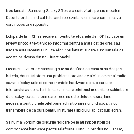
Nou lansatul Samsung Galaxy S5 este o curiozitate pentru mobileri.
Datorita pretului ridicat telefonul reprezinta si un risc enorm in cazul in
care necesita o reparatie.
Echipa de la iFIXIT in fiecare an pentru telefoanele de TOP fac cate un
review photo + text + video intocmai pentru a arata cat de grea sau
usoara este reparatia unui telefon nou lansat, si care sunt sansele ca
acesta sa devina din nou functionabil.
Fiecare utilizator de samsung stie sa desfaca carcasa si sa dea jos
bateria, dar nu intotdeauna problema provine de aici. In cele mai multe
cazuri display-urile si componentele hardware de sub carcasa
telefonului au de suferit. In cazul in care telefonul necesita o schimbare
de display, operatia prin care trece nu este deloc usoara, fiind
necesara pentru unele telefoane achizitionarea unui dispozitiv cu
transmitere de caldura pentru inlaturarea lipiciului aplicat sub ecran.
Sa nu mai vorbim de preturile ridicare pe le au importatorii de
componente hardware pentru telefoane. Fiind un produs nou lansat,