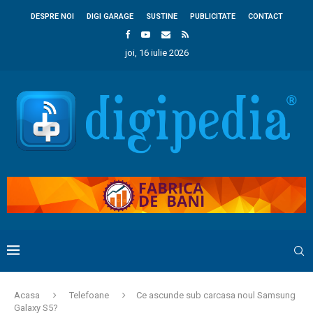
DESPRE NOI
DIGI GARAGE
SUSTINE
PUBLICITATE
CONTACT
joi, 16 iulie 2026
Acasa
Telefoane
Ce ascunde sub carcasa noul Samsung
Galaxy S5?