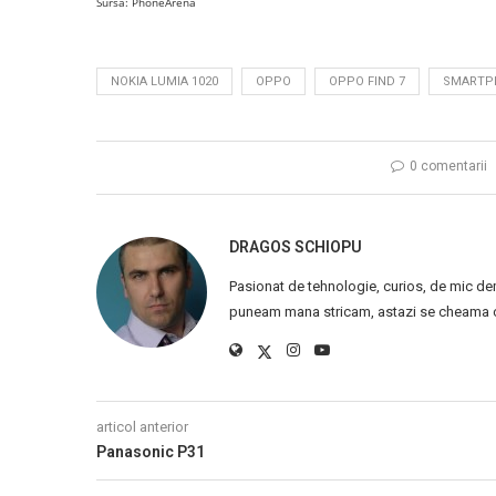
Sursa: PhoneArena
NOKIA LUMIA 1020
OPPO
OPPO FIND 7
SMARTP
0 comentarii
DRAGOS SCHIOPU
Pasionat de tehnologie, curios, de mic de
puneam mana stricam, astazi se cheama ca
articol anterior
Panasonic P31