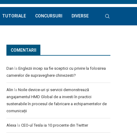
TUTORIALE
CONCURSURI
DIVERSE
COMENTARII
Dan
la
Englezii incep sa fie sceptici cu privire la folosirea
camerelor de supraveghere chinezesti?
Alin
la
Noile device-uri și servicii demonstrează
angajamentul HMD Global de a investi în practici
sustenabile în procesul de fabricare a echipamentelor de
comunicații
Alexa
la
CEO-ul Tesla ia 10 procente din Twitter