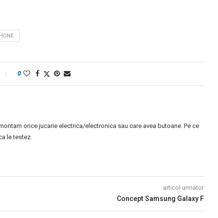
HONE
0
montam orice jucarie electrica/electronica sau care avea butoane. Pe ce
 le testez.
articol urmator
Concept Samsung Galaxy F