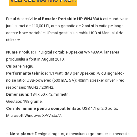
Pretul de achizitie al
Boxelor Portabile HP WN483AA
este undeva in
jurul sumei de 110,00 LEI, are o garantie de 2 ani si in cutie pe langa
aceste boxe portabile HP mai gasiti si un cablu USB si Manualul de
utilizare.
Nume Produs:
HP Digital Portable Speaker WN483AA, lansarea
produsului a fost in August 2010.
Culoare
Negru.
Performante tehnice:
1.1 watt RMS per Speaker; 78 dB signal-to-
noise ratio; USB-powered (500 mA, 5 V); 40mm speaker driver; Freq
responses: 180Hz / 20KHz.
Dimensiuni:
184 x 50 x 42 milimetri.
Greutate: 198 grame.
Cerinte minime pentru compatibilitate:
USB 1.1 or 2.0 ports;
Microsoft Windows XP/Vista/7.
–
Ne-a placut:
Design atragator, dimensiuni ergonomice, nu necesita