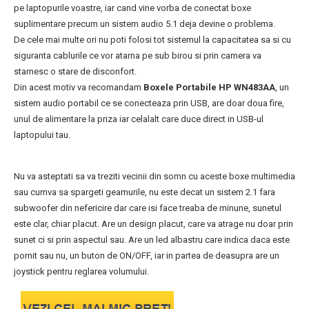
pe laptopurile voastre, iar cand vine vorba de conectat boxe
suplimentare precum un sistem audio 5.1 deja devine o problema.
De cele mai multe ori nu poti folosi tot sistemul la capacitatea sa si cu
siguranta cablurile ce vor atarna pe sub birou si prin camera va
starnesc o stare de disconfort.
Din acest motiv va recomandam
Boxele Portabile HP WN483AA
, un
sistem audio portabil ce se conecteaza prin USB, are doar doua fire,
unul de alimentare la priza iar celalalt care duce direct in USB-ul
laptopului tau.
Nu va asteptati sa va treziti vecinii din somn cu aceste boxe multimedia
sau cumva sa spargeti geamurile, nu este decat un sistem 2.1 fara
subwoofer din nefericire dar care isi face treaba de minune, sunetul
este clar, chiar placut. Are un design placut, care va atrage nu doar prin
sunet ci si prin aspectul sau. Are un led albastru care indica daca este
pornit sau nu, un buton de ON/OFF, iar in partea de deasupra are un
joystick pentru reglarea volumului.