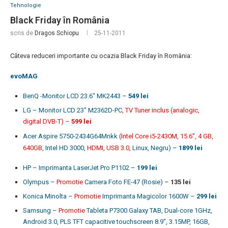
Tehnologie
Black Friday în România
scris de
Dragos Schiopu
25-11-2011
Câteva reduceri importante cu ocazia Black Friday în România:
evoMAG
BenQ -Monitor LCD 23.6″ MK2443 –
549 lei
LG – Monitor LCD 23″ M2362D-PC
, TV Tuner inclus (analogic,
digital DVB-T) –
599 lei
Acer Aspire 5750-2434G64Mnkk
(Intel Core i5-2430M, 15.6″, 4 GB,
640GB,
Intel HD 3000,
HDMI, USB 3.0,
Linux, Negru) –
1899 lei
HP – Imprimanta LaserJet Pro P1102 –
199 lei
Olympus –
Promotie
Camera Foto FE-47 (Rosie)
–
135 lei
Konica Minolta –
Promotie
Imprimanta Magicolor 1600W –
299 lei
Samsung –
Promotie
Tableta P7300 Galaxy TAB, Dual-core 1GHz,
Android 3.0, PLS TFT capacitive touchscreen 8.9″, 3.15MP, 16GB,