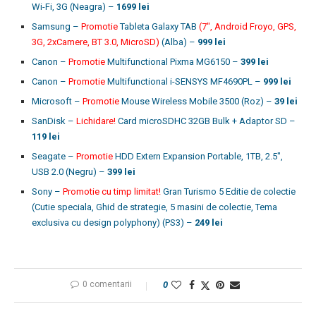
Wi-Fi, 3G (Neagra) –
1699 lei
Samsung –
Promotie
Tableta Galaxy TAB
(7″, Android Froyo, GPS,
3G, 2xCamere, BT 3.0, MicroSD)
(Alba) –
999 lei
Canon –
Promotie
Multifunctional Pixma MG6150 –
399 lei
Canon –
Promotie
Multifunctional i-SENSYS MF4690PL –
999 lei
Microsoft –
Promotie
Mouse Wireless Mobile 3500 (Roz) –
39 lei
SanDisk –
Lichidare!
Card microSDHC 32GB Bulk + Adaptor SD –
119 lei
Seagate –
Promotie
HDD Extern Expansion Portable, 1TB, 2.5″,
USB 2.0 (Negru) –
399 lei
Sony –
Promotie cu timp limitat!
Gran Turismo 5 Editie de colectie
(Cutie speciala, Ghid de strategie, 5 masini de colectie, Tema
exclusiva cu design polyphony) (PS3) –
249 lei
0 comentarii
0