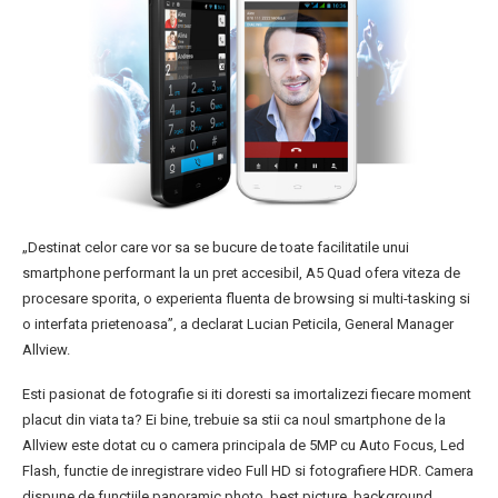
„Destinat celor care vor sa se bucure de toate facilitatile unui
smartphone performant la un pret accesibil, A5 Quad ofera viteza de
procesare sporita, o experienta fluenta de browsing si multi-tasking si
o interfata prietenoasa”, a declarat Lucian Peticila, General Manager
Allview.
Esti pasionat de fotografie si iti doresti sa imortalizezi fiecare moment
placut din viata ta? Ei bine, trebuie sa stii ca noul smartphone de la
Allview este dotat cu o camera principala de 5MP cu Auto Focus, Led
Flash, functie de inregistrare video Full HD si fotografiere HDR. Camera
dispune de functiile panoramic photo, best picture, background