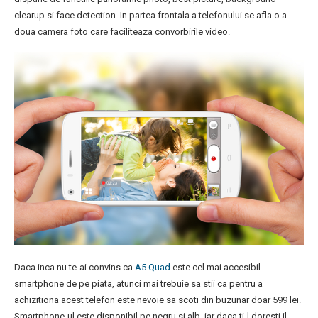
clearup si face detection. In partea frontala a telefonului se afla o a
doua camera foto care faciliteaza convorbirile video.
Daca inca nu te-ai convins ca
A5 Quad
este cel mai accesibil
smartphone de pe piata, atunci mai trebuie sa stii ca pentru a
achizitiona acest telefon este nevoie sa scoti din buzunar doar 599 lei.
Smartphone-ul este disponibil pe negru si alb, iar daca ti-l doresti il