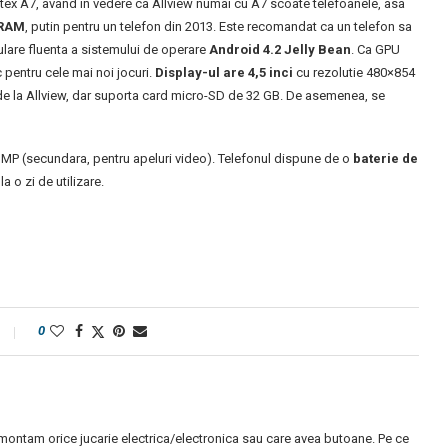
rtex A7, avand in vedere ca Allview numai cu A7 scoate telefoanele, asa
 RAM
, putin pentru un telefon din 2013. Este recomandat ca un telefon sa
lare fluenta a sistemului de operare
Android 4.2 Jelly Bean
. Ca GPU
pentru cele mai noi jocuri.
Display-ul are 4,5 inci
cu rezolutie 480×854
de la Allview, dar suporta card micro-SD de 32 GB. De asemenea, se
3 MP (secundara, pentru apeluri video). Telefonul dispune de o
baterie de
a o zi de utilizare.
0
montam orice jucarie electrica/electronica sau care avea butoane. Pe ce