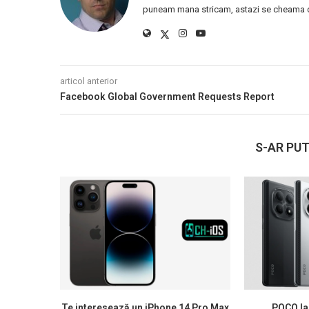
puneam mana stricam, astazi se cheama ca
articol anterior
Facebook Global Government Requests Report
S-AR PUT
Te interesează un iPhone 14 Pro Max
POCO la