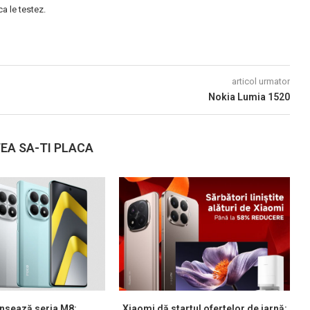
 le testez.
articol urmator
Nokia Lumia 1520
EA SA-TI PLACA
nsează seria M8:
Xiaomi dă startul ofertelor de iarnă: