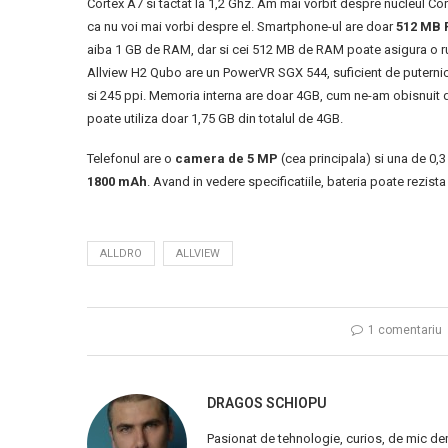
Cortex A7 si tactat la 1,2 Ghz. Am mai vorbit despre nucleul Co
ca nu voi mai vorbi despre el. Smartphone-ul are doar
512 MB
aiba 1 GB de RAM, dar si cei 512 MB de RAM poate asigura o ru
Allview H2 Qubo are un PowerVR SGX 544, suficient de puternic 
si 245 ppi. Memoria interna are doar 4GB, cum ne-am obisnuit 
poate utiliza doar 1,75 GB din totalul de 4GB.
Telefonul are o
camera de 5 MP
(cea principala) si una de 0,
1800 mAh
. Avand in vedere specificatiile, bateria poate rezista l
ALLDRO
ALLVIEW
1 comentariu
DRAGOS SCHIOPU
Pasionat de tehnologie, curios, de mic de