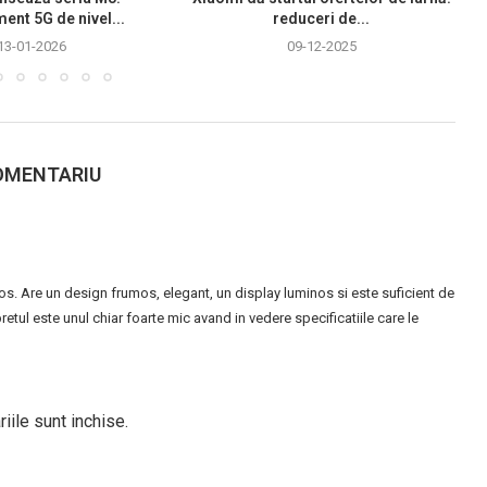
ment 5G de nivel...
reduceri de...
13-01-2026
09-12-2025
OMENTARIU
cos. Are un design frumos, elegant, un display luminos si este suficient de
pretul este unul chiar foarte mic avand in vedere specificatiile care le
iile sunt inchise.