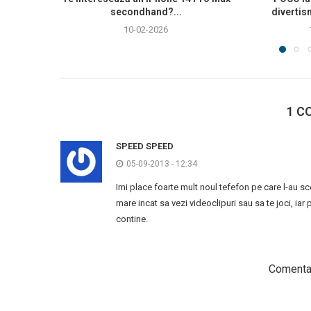
secondhand?...
divertis
10-02-2026
1 C
SPEED SPEED
05-09-2013 - 12:34
Imi place foarte mult noul tefefon pe care l-au s
mare incat sa vezi videoclipuri sau sa te joci, iar 
contine.
Comentar