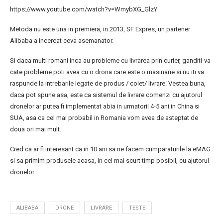
https://www.youtube.com/watch?v=WmybXG_GlzY
Metoda nu este una in premiera, in 2013, SF Expres, un partener
Alibaba a incercat ceva asemanator.
Si daca multi romani inca au probleme cu livrarea prin curier, ganditi-va
cate probleme poti avea cu o drona care este o masinarie si nu iti va
raspunde la intrebarile legate de produs / colet/ livrare. Vestea buna,
daca pot spune asa, este ca sistemul de livrare comenzi cu ajutorul
dronelor ar putea fi implementat abia in urmatorii 4-5 ani in China si
SUA, asa ca cel mai probabil in Romania vom avea de asteptat de
doua ori mai mult.
Cred ca ar fi interesant ca in 10 ani sa ne facem cumparaturile la eMAG
si sa primim produsele acasa, in cel mai scurt timp posibil, cu ajutorul
dronelor.
ALIBABA
DRONE
LIVRARE
TESTE