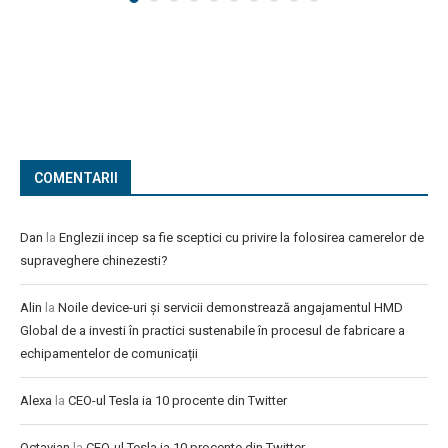
COMENTARII
Dan
la
Englezii incep sa fie sceptici cu privire la folosirea camerelor de
supraveghere chinezesti?
Alin
la
Noile device-uri și servicii demonstrează angajamentul HMD
Global de a investi în practici sustenabile în procesul de fabricare a
echipamentelor de comunicații
Alexa
la
CEO-ul Tesla ia 10 procente din Twitter
Octavian
la
CEO-ul Tesla ia 10 procente din Twitter