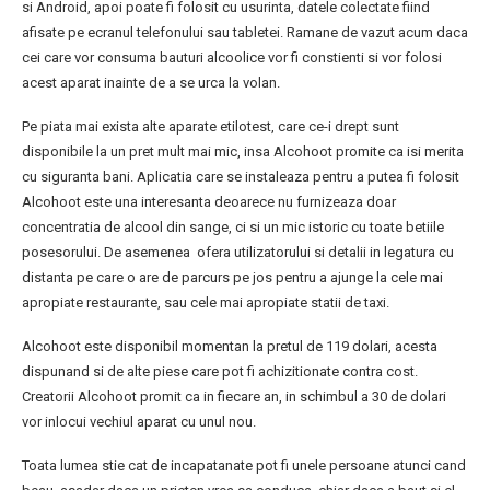
si Android, apoi poate fi folosit cu usurinta, datele colectate fiind
afisate pe ecranul telefonului sau tabletei. Ramane de vazut acum daca
cei care vor consuma bauturi alcoolice vor fi constienti si vor folosi
acest aparat inainte de a se urca la volan.
Pe piata mai exista alte aparate etilotest, care ce-i drept sunt
disponibile la un pret mult mai mic, insa Alcohoot promite ca isi merita
cu siguranta bani. Aplicatia care se instaleaza pentru a putea fi folosit
Alcohoot este una interesanta deoarece nu furnizeaza doar
concentratia de alcool din sange, ci si un mic istoric cu toate betiile
posesorului. De asemenea ofera utilizatorului si detalii in legatura cu
distanta pe care o are de parcurs pe jos pentru a ajunge la cele mai
apropiate restaurante, sau cele mai apropiate statii de taxi.
Alcohoot este disponibil momentan la pretul de 119 dolari, acesta
dispunand si de alte piese care pot fi achizitionate contra cost.
Creatorii Alcohoot promit ca in fiecare an, in schimbul a 30 de dolari
vor inlocui vechiul aparat cu unul nou.
Toata lumea stie cat de incapatanate pot fi unele persoane atunci cand