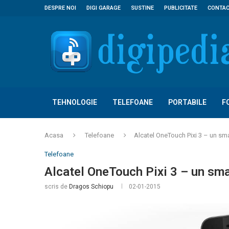
DESPRE NOI
DIGI GARAGE
SUSTINE
PUBLICITATE
CONTA
TEHNOLOGIE
TELEFOANE
PORTABILE
F
Acasa
Telefoane
Alcatel OneTouch Pixi 3 – un sm
Telefoane
Alcatel OneTouch Pixi 3 – un sma
scris de
Dragos Schiopu
02-01-2015