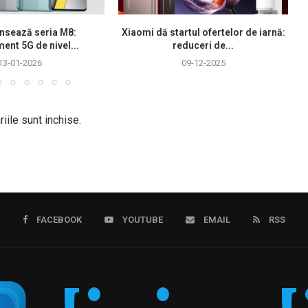
nsează seria M8:
Xiaomi dă startul ofertelor de iarnă:
ment 5G de nivel...
reduceri de...
13-01-2026
09-12-2025
iile sunt inchise.
FACEBOOK
YOUTUBE
EMAIL
RSS