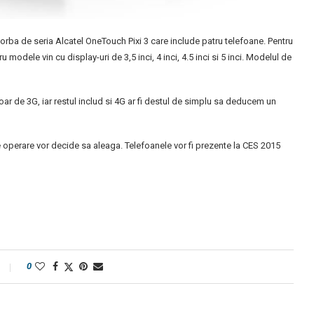
vorba de seria Alcatel OneTouch Pixi 3 care include patru telefoane. Pentru
dele vin cu display-uri de 3,5 inci, 4 inci, 4.5 inci si 5 inci. Modelul de
ar de 3G, iar restul includ si 4G ar fi destul de simplu sa deducem un
 operare vor decide sa aleaga. Telefoanele vor fi prezente la CES 2015
0