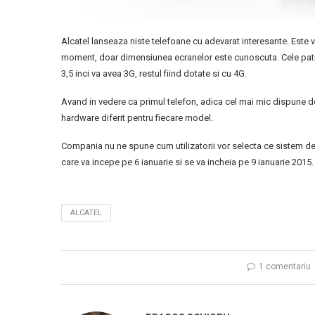
Alcatel lanseaza niste telefoane cu adevarat interesante. Este 
moment, doar dimensiunea ecranelor este cunoscuta. Cele patru mo
3,5 inci va avea 3G, restul fiind dotate si cu 4G.
Avand in vedere ca primul telefon, adica cel mai mic dispune do
hardware diferit pentru fiecare model.
Compania nu ne spune cum utilizatorii vor selecta ce sistem de
care va incepe pe 6 ianuarie si se va incheia pe 9 ianuarie 2015.
ALCATEL
1 comentariu