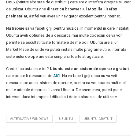
Linux (printre alte sute de distributii) care are o interfata draguta si usor
de utilizat. Ubuntu vine
direct cu browser-ul Mozilla Firefox
preinstalat
, astfel veti avea un navigator excelent pentru internet.
Nu trebuie sa va faceti griji pentru muzica. In momentul in care instalati
Ubuntu aveti optiunea de a descarca mai multe codecuri ce va vor
permite sa ascultati toate formatele de melodii. Ubuntu are si un
Market Place de unde va puteti instala multe programe utile. Interfata
sistemului de operare este simpla si foarte atragatoare.
Credeti ca asta este tot?
Ubuntu este un sistem de operare gratuit
care poate fi descarcat de
AICI.
Nu va faceti griji daca nu va veti
descurca pe acest sistem de operare, pentru ca vor aparea mult mai
multe articole despre utilizarea Ubuntu. De asemenea, puteti pune
intrebari daca intampinati dificultati de instalare sau de utilizare.
ALTERNATIVE WINDOWS
UBUNTU
UBUNTU GRATUIT