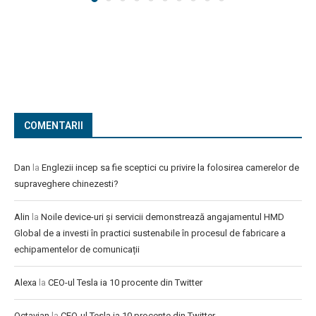
COMENTARII
Dan
la
Englezii incep sa fie sceptici cu privire la folosirea camerelor de
supraveghere chinezesti?
Alin
la
Noile device-uri și servicii demonstrează angajamentul HMD
Global de a investi în practici sustenabile în procesul de fabricare a
echipamentelor de comunicații
Alexa
la
CEO-ul Tesla ia 10 procente din Twitter
Octavian
la
CEO-ul Tesla ia 10 procente din Twitter