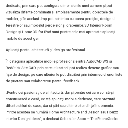
dedicate, prin care pot configura dimensiunile unei camere şi pot
vizualiza diferite combinaţii şi amplasamente pentru obiectele de
mobiler, şi în acelaşi timp pot schimba culoarea pereţilor, design-ul
ferestrelor sau modelul perdelelor şi draperiilor. 3D Interior Room
Design şi Home 3D for iPad sunt printre cele mai apreciate aplicaţii
mobile de acest gen.
Aplicaţii pentru arhitectură şi design profesional
În categoria aplicaţiilor mobile profesionale intră AutoCAD WS şi
RedStick Site CAD, prin care utilizatorii pot realiza desene grafice sau
fişe de design, pe care ulterior le pot distribui prin intermediul unor liste
de prieteni sau colaboratori pentru feedback.
„Pentru cei pasionaţi de arhitectură, dar şi pentru cei care vor să-şi
construiască o casă, există aplicaţii mobile dedicate, care prezintă
diferite stiluri de case, dar şi ştiri sau ultimele tendinţe în domeniu.
Printre acestea se numără Home Architecture and Design sau Houzz
Interior Design Ideas”, a declarat Sebastian Sabo – The PhoneGeeks.