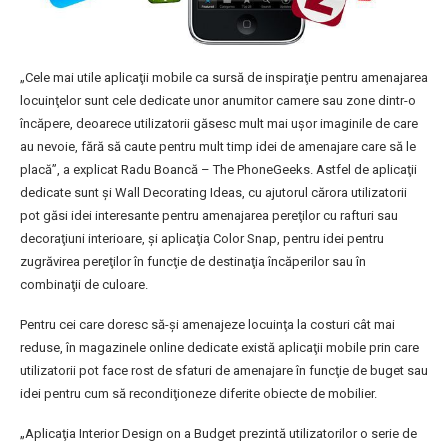
„Cele mai utile aplicaţii mobile ca sursă de inspiraţie pentru amenajarea
locuinţelor sunt cele dedicate unor anumitor camere sau zone dintr-o
încăpere, deoarece utilizatorii găsesc mult mai uşor imaginile de care
au nevoie, fără să caute pentru mult timp idei de amenajare care să le
placă”, a explicat Radu Boancă – The PhoneGeeks. Astfel de aplicaţii
dedicate sunt şi Wall Decorating Ideas, cu ajutorul cărora utilizatorii
pot găsi idei interesante pentru amenajarea pereţilor cu rafturi sau
decoraţiuni interioare, şi aplicaţia Color Snap, pentru idei pentru
zugrăvirea pereţilor în funcţie de destinaţia încăperilor sau în
combinaţii de culoare.
Pentru cei care doresc să-şi amenajeze locuinţa la costuri cât mai
reduse, în magazinele online dedicate există aplicaţii mobile prin care
utilizatorii pot face rost de sfaturi de amenajare în funcţie de buget sau
idei pentru cum să recondiţioneze diferite obiecte de mobilier.
„Aplicaţia Interior Design on a Budget prezintă utilizatorilor o serie de