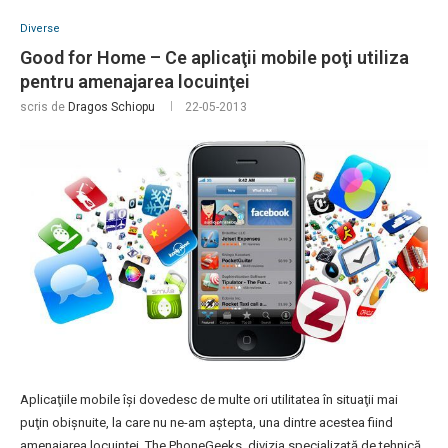
Diverse
Good for Home – Ce aplicaţii mobile poţi utiliza
pentru amenajarea locuinţei
scris de
Dragos Schiopu
22-05-2013
Aplicaţiile mobile îşi dovedesc de multe ori utilitatea în situaţii mai
puţin obişnuite, la care nu ne-am aştepta, una dintre acestea fiind
amenajarea locuinţei. The PhoneGeeks, divizia specializată de tehnică