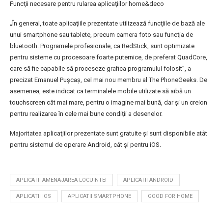
Funcţii necesare pentru rularea aplicaţiilor home&deco
„În general, toate aplicaţiile prezentate utilizează funcţiile de bază ale
unui smartphone sau tablete, precum camera foto sau funcţia de
bluetooth. Programele profesionale, ca RedStick, sunt optimizate
pentru sisteme cu procesoare foarte puternice, de preferat QuadCore,
care să fie capabile să proceseze grafica programului folosit”, a
precizat Emanuel Puşcaş, cel mai nou membru al The PhoneGeeks. De
asemenea, este indicat ca terminalele mobile utilizate să aibă un
touchscreen cât mai mare, pentru o imagine mai bună, dar şi un creion
pentru realizarea în cele mai bune condiții a desenelor.
Majoritatea aplicaţiilor prezentate sunt gratuite şi sunt disponibile atât
pentru sistemul de operare Android, cât şi pentru iOS.
APLICATII AMENAJAREA LOCUINTEI
APLICATII ANDROID
APLICATII IOS
APLICATII SMARTPHONE
GOOD FOR HOME