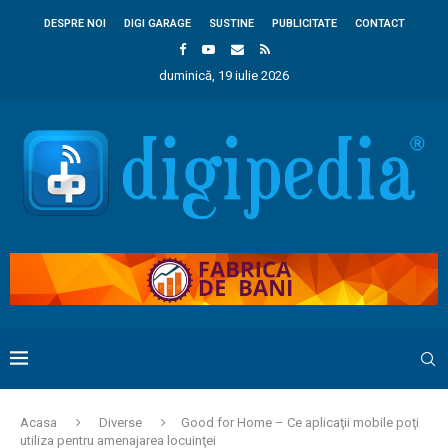
DESPRE NOI
DIGI GARAGE
SUSTINE
PUBLICITATE
CONTACT
duminică, 19 iulie 2026
Acasa
Diverse
Good for Home – Ce aplicaţii mobile poţi
utiliza pentru amenajarea locuinţei