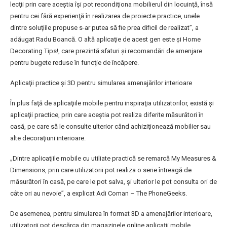
lecţii prin care aceştia îşi pot recondiţiona mobilierul din locuinţă, însă
pentru cei fără experienţă în realizarea de proiecte practice, unele
dintre soluţiile propuse s-ar putea să fie prea dificil de realizat”, a
adăugat Radu Boancă. O altă aplicaţie de acest gen este şi Home
Decorating Tips!, care prezintă sfaturi şi recomandări de amenjare
pentru bugete reduse în funcţie de încăpere.
Aplicaţii practice şi 3D pentru simularea amenajărilor interioare
În plus faţă de aplicaţiile mobile pentru inspiraţia utilizatorilor, există şi
aplicaţii practice, prin care aceştia pot realiza diferite măsurători în
casă, pe care să le consulte ulterior când achiziţionează mobilier sau
alte decoraţiuni interioare.
„Dintre aplicaţiile mobile cu utiliate practică se remarcă My Measures &
Dimensions, prin care utilizatorii pot realiza o serie întreagă de
măsurători în casă, pe care le pot salva, şi ulterior le pot consulta ori de
câte ori au nevoie”, a explicat Adi Coman – The PhoneGeeks.
De asemenea, pentru simularea în format 3D a amenajărilor interioare,
utilizatorii pot descărca din magazinele online aplicaţii mobile