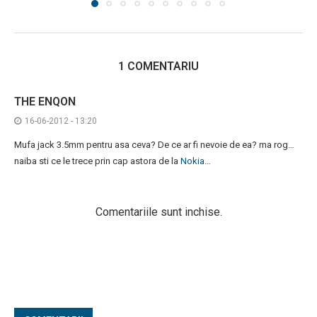
1 COMENTARIU
THE ENQON
16-06-2012 - 13:20
Mufa jack 3.5mm pentru asa ceva? De ce ar fi nevoie de ea? ma rog…
naiba sti ce le trece prin cap astora de la
Nokia
…
Comentariile sunt inchise.