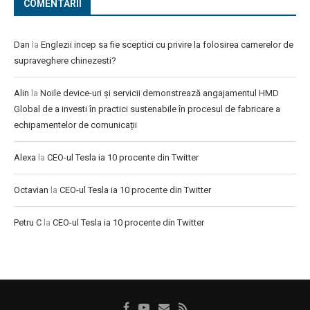
COMENTARII
Dan
la
Englezii incep sa fie sceptici cu privire la folosirea camerelor de
supraveghere chinezesti?
Alin
la
Noile device-uri și servicii demonstrează angajamentul HMD
Global de a investi în practici sustenabile în procesul de fabricare a
echipamentelor de comunicații
Alexa
la
CEO-ul Tesla ia 10 procente din Twitter
Octavian
la
CEO-ul Tesla ia 10 procente din Twitter
Petru C
la
CEO-ul Tesla ia 10 procente din Twitter