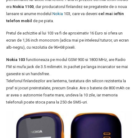
era
Nokia 1100
, dar producatorul finlandez se pregateste de o noua
lansare si anume modelul
Nokia
103, care va deveni
cel mai ieftin
telefon mobil
de pe piata.
Pretul de achizitie al lui 103 va fi de aproximativ 16 Euro si ofera un
ecran de 1,36 inch monocrom (adica mai pe intelesul tuturor, un ecran
alb-negru), cu rezolutia de 96×68 pixeli.
Nokia 103
functioneaza pe modul GSM 900 si 1800 MHz, are Radio
FM si mufa jack de 3.5 milimetri. In pachet pe langa incarcator se mai
gaseste si un handsfree.
Telefonul finlandezilor are lanterna, tastatura din silicon rezistenta la
praf si jocuri preinstalate, precum Snake. Are o baterie de 800 mAh ce
ar avea o autonomie foarte mare, undeva la 10 zile, iar memoria
telefonuli poate stoca pana la 250 de SMS-uri.