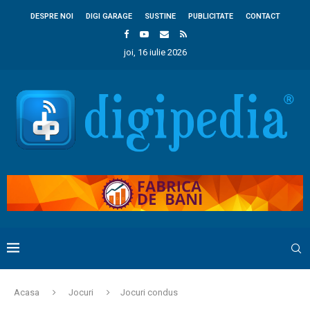
DESPRE NOI
DIGI GARAGE
SUSTINE
PUBLICITATE
CONTACT
joi, 16 iulie 2026
Acasa
Jocuri
Jocuri condus