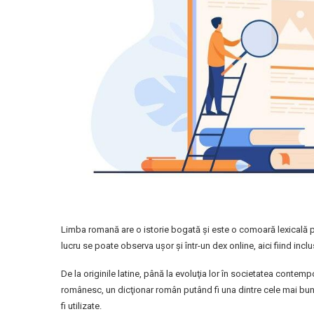
Limba romană are o istorie bogată şi este o comoară lexicală pli
lucru se poate observa uşor şi într-un dex online, aici fiind inclu
De la originile latine, până la evoluţia lor în societatea contempo
românesc, un dicţionar român putând fi una dintre cele mai bune 
fi utilizate.