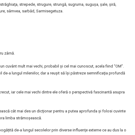
, străghiaţa, strepede, strugure, strungă, sugruma, suguşa, şale, şiră,
bure, sâmvea, sarbăd, Sarmisegetuza.
ru zârnă.
n cuvânt mult mai vechi, probabil şi cel mai cunoscut, acela fiind “OM”.
 de-a lungul mileniilor, dar a reuşit să îşi păstreze semnificaţia profundă
 trecut, iar cele mai vechi dintre ele oferă o perspectivă fascinantă asupra
ască cât mai des un dicţionar pentru a putea aprofunda şi folosi cuvinte
 onora limba strămoşească.
ățită de-a lungul secolelor prin diverse influenţe externe ce au dus la o