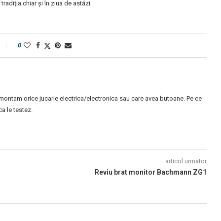
radiţia chiar şi în ziua de astăzi.
0
montam orice jucarie electrica/electronica sau care avea butoane. Pe ce
 le testez.
articol urmator
Reviu brat monitor Bachmann ZG1