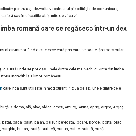
licativ pentru a-şi dezvolta vocabularul şi abilităţile de comunicare,
arieră sau în discuţiile obişnuite de zi cu zi.
 limba romană care se regăsesc într-un dex
s al cuvintelor, fiind o cale excelentă prin care se poate lărgi vocabularul
şi o sursă unde se pot găsi unele dintre cele mai vechi cuvinte din limba
toria incredibilă a limbii românești.
an
care încă sunt utilizate în mod curent în ziua de azi, unele dintre cele
uţă, aidoma, ală, alac, aldea, ameţi, amurg, anina, aprig, argea, Argeş,
ă, batal, băga, băiat, bălan, balaur, beregată, boare, bordei, bortă, brad,
 burghiu, burlan, burtă, burtucă, burtuş, butuc, butură, buză.