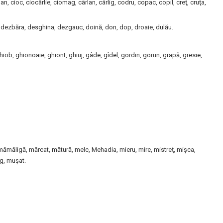
an, cioc, ciocârlie, ciomag, cârlan, cârlig, codru, copac, copil, creţ, cruţa,
, dezbăra, desghina, dezgauc, doină, don, dop, droaie, dulău.
iob, ghionoaie, ghiont, ghiuj, gâde, gîdel, gordin, gorun, grapă, gresie,
ămăligă, mărcat, mătură, melc, Mehadia, mieru, mire, mistreţ, mişca,
g, muşat.