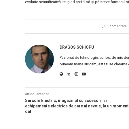
evoluţie semnificativă, reuşind astfel să-şi păstreze farmecul şi t
0 comentarii
DRAGOS SCHIOPU
Pasionat de tehnologie, curios, de mic de
puneam mana stricam, astazi se cheama ca
articol anterior
Sercom Electric, magazinul cu accesorii si
echipamente electrice de care ai nevoie, la un moment
dat