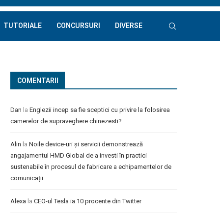
TUTORIALE
CONCURSURI
DIVERSE
COMENTARII
Dan
la
Englezii incep sa fie sceptici cu privire la folosirea
camerelor de supraveghere chinezesti?
Alin
la
Noile device-uri și servicii demonstrează
angajamentul HMD Global de a investi în practici
sustenabile în procesul de fabricare a echipamentelor de
comunicații
Alexa
la
CEO-ul Tesla ia 10 procente din Twitter