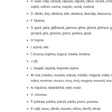
C: caier, caţă, căciulă, căpuşă, căpută, cătun, cioară, ciob
cujbă, culbec, curma, curpăn, cursă, custură,
D: dârâri, daş, dărâma, deh, deretica, descăţa, descurca
F: fărâmă.
G: gard, gata, gălbează, genune, ghes, ghiară, ghimpe, gh
groapă, grui, grumaz, grunz, gudura, guşă.
H: hojma.
I: iazmă, iele.
Î: încurca, înghina, îngurzi, înseila, întrema.
J: jilţ.
L: leagăn, lepăda, lespede, leşina.
M: mal, maldac, mazăre, măceş, mădări, măgură, mălai, m
mânz, morman, mosoc, moş, moţ, mugure, munună, mur
N: năpârcă, năsărâmbă, niţel, noian.
O: ortoman.
P: păstaie, păstra, pânză, pârâu, prunc, pururea.
R: raţă, ravac, răbda, reazem, ridica, râmfă, rânză.