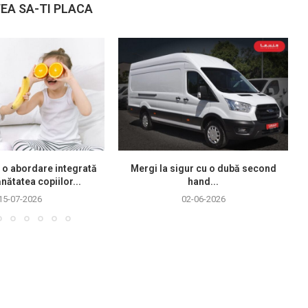
EA SA-TI PLACA
 o abordare integrată
Mergi la sigur cu o dubă second
nătatea copiilor...
hand...
15-07-2026
02-06-2026