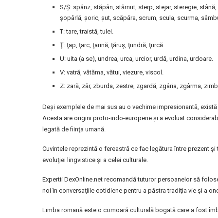
S/Ş: spânz, stăpân, stărnut, sterp, stejar, steregie, stână
şopârlă, şoric, şut, scăpăra, scrum, scula, scurma, sâm
T: tare, traistă, tulei.
Ţ: ţap, ţarc, ţarină, ţăruş, ţundră, ţurcă.
U: uita (a se), undrea, urca, urcior, urdă, urdina, urdoare.
V: vatră, vătăma, vătui, viezure, viscol.
Z: zară, zăr, zburda, zestre, zgardă, zgâria, zgârma, zimb
Deşi exemplele de mai sus au o vechime impresionantă, există u
Acesta are origini proto-indo-europene şi a evoluat considerabil
legată de fiinţa umană.
Cuvintele reprezintă o fereastră ce fac legătura între prezent şi
evoluţiei lingvistice şi a celei culturale.
Expertii DexOnline.net recomandă tuturor persoanelor să folose
noi în conversaţiile cotidiene pentru a păstra tradiţia vie şi a
Limba romană este o comoară culturală bogată care a fost îmbog