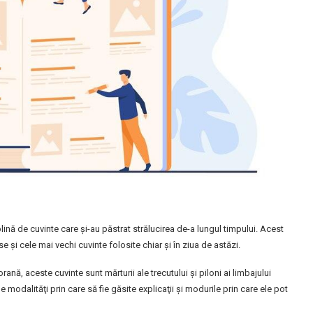
nă de cuvinte care şi-au păstrat strălucirea de-a lungul timpului. Acest
se şi cele mai vechi cuvinte folosite chiar şi în ziua de astăzi.
rană, aceste cuvinte sunt mărturii ale trecutului şi piloni ai limbajului
modalităţi prin care să fie găsite explicaţii şi modurile prin care ele pot