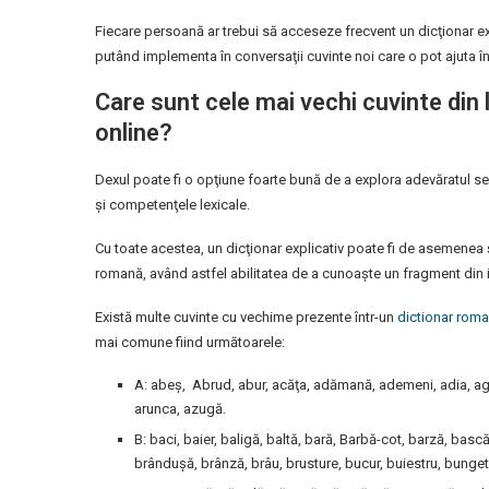
Fiecare persoană ar trebui să acceseze frecvent un dicţionar exp
putând implementa în conversaţii cuvinte noi care o pot ajuta în c
Care sunt cele mai vechi cuvinte din
online?
Dexul poate fi o opţiune foarte bună de a explora adevăratul sen
şi competenţele lexicale.
Cu toate acestea, un dicţionar explicativ poate fi de asemenea 
romană, având astfel abilitatea de a cunoaşte un fragment din is
Există multe cuvinte cu vechime prezente într-un
dictionar rom
mai comune fiind următoarele:
A: abeş, Abrud, abur, acăţa, adămană, ademeni, adia, aghi
arunca, azugă.
B: baci, baier, baligă, baltă, bară, Barbă-cot, barză, basc
brânduşă, brânză, brâu, brusture, bucur, buiestru, bunget,