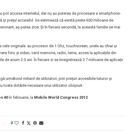
sau pot accesa internetul, dar nu au puterea de procesare a smartphone-
ă și prețul accesibil. Se estimează că există peste 650 milioane de
ionant, aș putea zice. Și în fiecare secundă, la această familie se mai
de cele originale: au procesor de 1 Ghz, touchscreen, unele au chiar și
ere foto și video, card memorie, radio, teme, acces la aplicațiile din
 de acum 2-3 ani. În fiecare zi se înregistrează 3.7 milioane de aplicații
ă următorul miliard de utilizatori, prin prețuri accesibile tuturor și
cu toate dotările necesare unui utilizator obișnuit.
es 40
în februarie, la
Mobile World Congress 2012
.
0