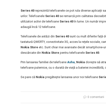
Series 40
reprezintă telefoanele ce pot rula diverse aplicații 
urilor. Telefoanele
Series 40
se remarcă prin calitatea deosebit
utilizatori activi de telefoane
Series 40
în lume. Un număr impres
adaugă încă 12 telefoane.
Telefoanele de astăzi din
Series 40
sunt cu mult diferite față 
tastatură QWERTY, conectivitate 3G, acces la rețele sociale, cam
Nokia Store
etc. Sunt chiar mai avansate decât smartphone-urile
descărcate din
Nokia Store
pentru telefoanele
Series 40
.
Prin lansarea familiei de telefoane
Asha
,
Nokia
dorește să atrag
telefoane puternice, cu o durată de viață a bateriei incredibilă, 
Se pare că
Nokia
pregătește lansarea unor noi telefoane
Seri
0 comentarii