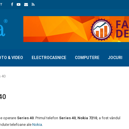
CT
OTO & VIDEO
ELECTROCASNICE
COMPUTERE
JOCURI
s 40
 40
 de operare
Series 40
. Primul telefon
Series 40
,
Nokia 7210
, a fost vândul
ândute telefoane ale
Nokia
.