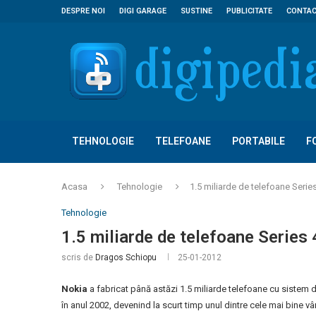
DESPRE NOI
DIGI GARAGE
SUSTINE
PUBLICITATE
CONTA
TEHNOLOGIE
TELEFOANE
PORTABILE
F
Acasa
Tehnologie
1.5 miliarde de telefoane Serie
Tehnologie
1.5 miliarde de telefoane Series
scris de
Dragos Schiopu
25-01-2012
Nokia
a fabricat până astăzi 1.5 miliarde telefoane cu sistem
în anul 2002, devenind la scurt timp unul dintre cele mai bine v