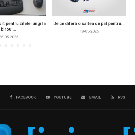
rt pentru zilele lungi la
De ce diferă o saltea de pat pentru...
birou:...
18-05-2026
26-05-2026
FACEBOOK
YOUTUBE
EMAIL
RSS