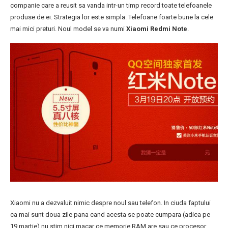
companie care a reusit sa vanda intr-un timp record toate telefoanele
produse de ei. Strategia lor este simpla. Telefoane foarte bune la cele
mai mici preturi. Noul model se va numi
Xiaomi Redmi Note
.
Xiaomi nu a dezvaluit nimic despre noul sau telefon. In ciuda faptului
ca mai sunt doua zile pana cand acesta se poate cumpara (adica pe
19 martie) nu stim nici macar ce memorie RAM are sau ce procesor.