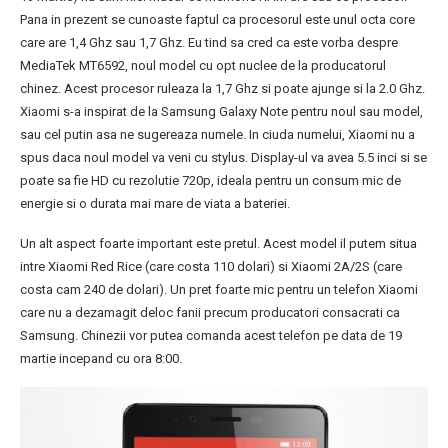
Pana in prezent se cunoaste faptul ca procesorul este unul octa core
care are 1,4 Ghz sau 1,7 Ghz. Eu tind sa cred ca este vorba despre
MediaTek MT6592, noul model cu opt nuclee de la producatorul
chinez. Acest procesor ruleaza la 1,7 Ghz si poate ajunge si la 2.0 Ghz.
Xiaomi s-a inspirat de la Samsung Galaxy Note pentru noul sau model,
sau cel putin asa ne sugereaza numele. In ciuda numelui, Xiaomi nu a
spus daca noul model va veni cu stylus. Display-ul va avea 5.5 inci si se
poate sa fie HD cu rezolutie 720p, ideala pentru un consum mic de
energie si o durata mai mare de viata a bateriei.
Un alt aspect foarte important este pretul. Acest model il putem situa
intre Xiaomi Red Rice (care costa 110 dolari) si Xiaomi 2A/2S (care
costa cam 240 de dolari). Un pret foarte mic pentru un telefon Xiaomi
care nu a dezamagit deloc fanii precum producatori consacrati ca
Samsung. Chinezii vor putea comanda acest telefon pe data de 19
martie incepand cu ora 8:00.