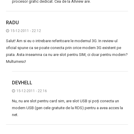
procesor grafic dedicat. Cea de la Allview are.
RADU
15-12-2011 - 22:12
Salut! Am si eu o intrebare referitoare le modemul 3G. In review-ul
oficial spune ca se poate conecta prin orice modem 3G existent pe
piata. Asta inseamna ca nu are slot pentru SIM, ci doar pentru modem?
Multumesc!
DEVHELL
15-12-2011 - 22:16
Nu, nu are slot pentru card sim, are slot USB și poți conecta un
modem USB (gen cele gratuite de la RDS) pentru a avea acces la
net.