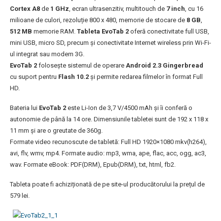
Cortex A8
de
1 GHz
, ecran ultrasenzitiv, multitouch de
7 inch
, cu 16
milioane de culori, rezoluție 800 x 480, memorie de stocare de
8 GB
,
512 MB
memorie RAM.
Tableta EvoTab 2
oferă conectivitate full USB,
mini USB, micro SD, precum și conectivitate Internet wireless prin Wi-Fi-
ul integrat sau modem 3G.
EvoTab 2
folosește sistemul de operare
Android 2.3 Gingerbread
cu suport pentru
Flash 10.2
și permite redarea filmelor în format Full
HD.
Bateria lui
EvoTab 2
este Li-Ion de 3,7 V/4500 mAh și îi conferă o
autonomie de până la 14 ore. Dimensiunile tabletei sunt de 192 x 118 x
11 mm și are o greutate de 360g.
Formate video recunoscute de tabletă: Full HD 1920×1080 mkv(h264),
avi, flv, wmv, mp4. Formate audio: mp3, wma, ape, flac, acc, ogg, ac3,
wav. Formate eBook: PDF(DRM), Epub(DRM), txt, html, fb2.
Tableta poate fi achiziționată de pe site-ul producătorului la prețul de
579 lei.