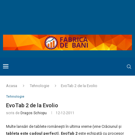
Acasa
Tehnologie
EvoTab 2 de la Evolio
Tehnologie
EvoTab 2 de la Evolio
scris de
Dragos Schiopu
12-12-2011
Multe lansări de tablete românești în ultima vreme (vine Crăciunul și
tableta este cadoul perfect
).
EvoTab 2
este echipată cu procesor