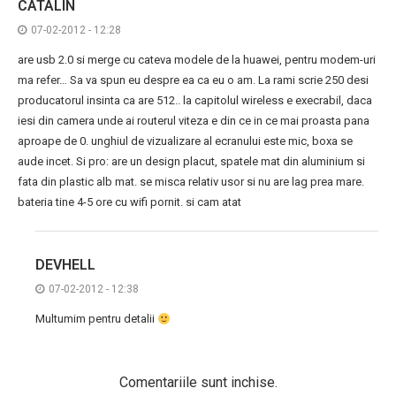
CATALIN
07-02-2012 - 12:28
are usb 2.0 si merge cu cateva modele de la huawei, pentru modem-uri
ma refer… Sa va spun eu despre ea ca eu o am. La rami scrie 250 desi
producatorul insinta ca are 512.. la capitolul wireless e execrabil, daca
iesi din camera unde ai routerul viteza e din ce in ce mai proasta pana
aproape de 0. unghiul de vizualizare al ecranului este mic, boxa se
aude incet. Si pro: are un design placut, spatele mat din aluminium si
fata din plastic alb mat. se misca relativ usor si nu are lag prea mare.
bateria tine 4-5 ore cu wifi pornit. si cam atat
DEVHELL
07-02-2012 - 12:38
Multumim pentru detalii
Comentariile sunt inchise.