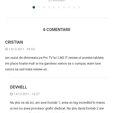
27-05-2026
6 COMENTARII
CRISTIAN
14-12-2011 - 09:04
am vazut de dimineata pe Pro TV la I LIKE IT review-ul acestei tablete,
imi place foarte mult si ma gandesc serios sa o cumpar, eram tare
curios sa vad niste review-uri..
DEVHELL
14-12-2011 - 10:27
Nu știu ce să zic, am avut Evotab 1, avea un lag incredibil în meniu
și nici nu avea procesor grafic dedicat. Nu știu dacă Evotab 2 are