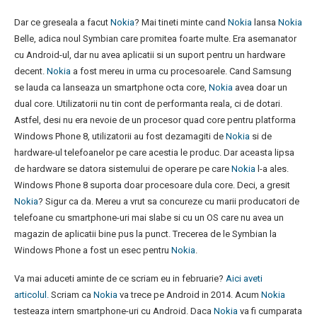
Dar ce greseala a facut
Nokia
? Mai tineti minte cand
Nokia
lansa
Nokia
Belle, adica noul Symbian care promitea foarte multe. Era asemanator
cu Android-ul, dar nu avea aplicatii si un suport pentru un hardware
decent.
Nokia
a fost mereu in urma cu procesoarele. Cand Samsung
se lauda ca lanseaza un smartphone octa core,
Nokia
avea doar un
dual core. Utilizatorii nu tin cont de performanta reala, ci de dotari.
Astfel, desi nu era nevoie de un procesor quad core pentru platforma
Windows Phone 8, utilizatorii au fost dezamagiti de
Nokia
si de
hardware-ul telefoanelor pe care acestia le produc. Dar aceasta lipsa
de hardware se datora sistemului de operare pe care
Nokia
l-a ales.
Windows Phone 8 suporta doar procesoare dula core. Deci, a gresit
Nokia
? Sigur ca da. Mereu a vrut sa concureze cu marii producatori de
telefoane cu smartphone-uri mai slabe si cu un OS care nu avea un
magazin de aplicatii bine pus la punct. Trecerea de le Symbian la
Windows Phone a fost un esec pentru
Nokia
.
Va mai aduceti aminte de ce scriam eu in februarie?
Aici aveti
articolul.
Scriam ca
Nokia
va trece pe Android in 2014. Acum
Nokia
testeaza intern smartphone-uri cu Android. Daca
Nokia
va fi cumparata