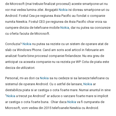
de Microsoft (mai trebuie finalizat procesul) aceste smartpone-uri nu
vor mai vedea lumina zilei. Angajatii
Nokia
isi doreau smartpone-uri cu
Android. Fostul Cea pe regiunea Asia Pacific au fondat o companie
numita Newkia. Fostul CEO pe regiunea de Asia Pacific chiar vroia sa
cumpere divizia de telefoane mobile
Nokia
, dar nu putea sa concureze
cu oferta facuta de Microsoft.
Concluzia?
Nokia
nu putea sa reziste cu un sistem de operare atat de
slab ca Windows Phone. Cand am scris acel articol in februarie am
analizat foarte bine procesul companiei finlandeze. Nu era greu de
anticipat ca aceasta companie nu va rezista pe WP. Cota de piata este
deciza de utilizatori.
Personal, mi-as dori ca
Nokia
sa nu cedeze si sa lanseze telefoane cu
sistemul de operare Android. Cu o astfel de lansare,
Nokia
ar
destabiliza piata si ar castiga o cota foarte mare. Numai anuntul in sine
”
Nokia
a trecut pe Android” ar aduce o vanzare foarte mare si implicit
ar castiga o cota foarte buna. Chiar daca
Nokia
va fi cumparata de
Microsoft, vom vedea din 2015 telefoanele Newkia cu Android.