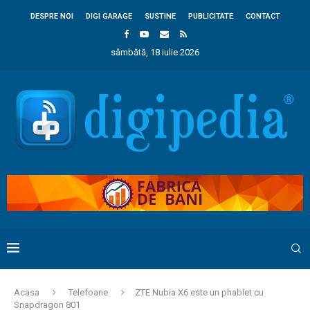
DESPRE NOI
DIGI GARAGE
SUSTINE
PUBLICITATE
CONTACT
sâmbătă, 18 iulie 2026
Acasa
Telefoane
ZTE Nubia X6 este un phablet cu
Snapdragon 801