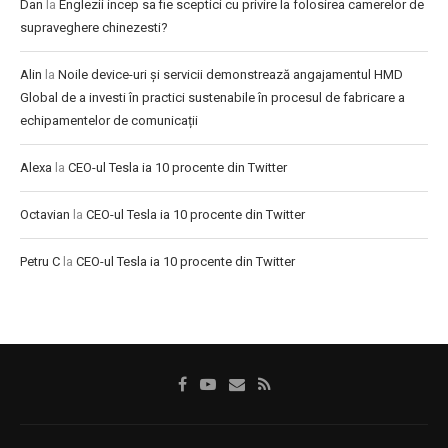
Dan
la
Englezii incep sa fie sceptici cu privire la folosirea camerelor de
supraveghere chinezesti?
Alin
la
Noile device-uri și servicii demonstrează angajamentul HMD
Global de a investi în practici sustenabile în procesul de fabricare a
echipamentelor de comunicații
Alexa
la
CEO-ul Tesla ia 10 procente din Twitter
Octavian
la
CEO-ul Tesla ia 10 procente din Twitter
Petru C
la
CEO-ul Tesla ia 10 procente din Twitter