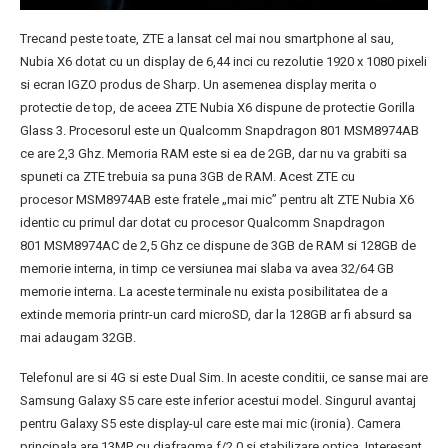
Trecand peste toate, ZTE a lansat cel mai nou smartphone al sau,
Nubia X6 dotat cu un display de 6,44 inci cu rezolutie 1920 x 1080 pixeli
si ecran IGZO produs de Sharp. Un asemenea display merita o
protectie de top, de aceea ZTE Nubia X6 dispune de protectie Gorilla
Glass 3. Procesorul este un Qualcomm Snapdragon 801 MSM8974AB
ce are 2,3 Ghz. Memoria RAM este si ea de 2GB, dar nu va grabiti sa
spuneti ca ZTE trebuia sa puna 3GB de RAM. Acest ZTE cu
procesor MSM8974AB este fratele „mai mic” pentru alt ZTE Nubia X6
identic cu primul dar dotat cu procesor Qualcomm Snapdragon
801 MSM8974AC de 2,5 Ghz ce dispune de 3GB de RAM si 128GB de
memorie interna, in timp ce versiunea mai slaba va avea 32/64 GB
memorie interna. La aceste terminale nu exista posibilitatea de a
extinde memoria printr-un card microSD, dar la 128GB ar fi absurd sa
mai adaugam 32GB.
Telefonul are si 4G si este Dual Sim. In aceste conditii, ce sanse mai are
Samsung Galaxy S5 care este inferior acestui model. Singurul avantaj
pentru Galaxy S5 este display-ul care este mai mic (ironia). Camera
principala are 13MP cu diafragma f/2.0 si stabilizare optica. Interesant